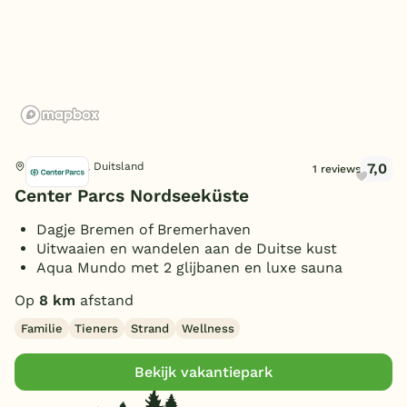
Badminton
(1)
Adventure golf
(1)
België
Squashbanen
Toon
meer filters (3)
(1)
Lasergamen
(1)
Workshops
(1)
Fitness
Horeca
(1)
Blog
Golfkar verhuur
(1)
Boogschieten
(1)
Toon
meer filters (2)
Restaurant(s)
(1)
Beachvolleybal
(1)
Wellness
Onze e-boeken
Bezorgservice
(1)
Sauna/Turks stoombad
(1)
7,0
Butjadingen, Duitsland
1 reviews
Omgeving
Massage-/spabehandelingen
Center Parcs Nordseeküste
(1)
Aan zee/strand
(1)
Dagje Bremen of Bremerhaven
Yoga
(1)
Uitwaaien en wandelen aan de Duitse kust
Aqua Mundo met 2 glijbanen en luxe sauna
Personen
Op
8 km
afstand
Familie
Tieners
Strand
Wellness
2 personen
(1)
Slaapkamers
4 personen
(1)
Bekijk vakantiepark
6 personen
(1)
1 slaapkamer
(1)