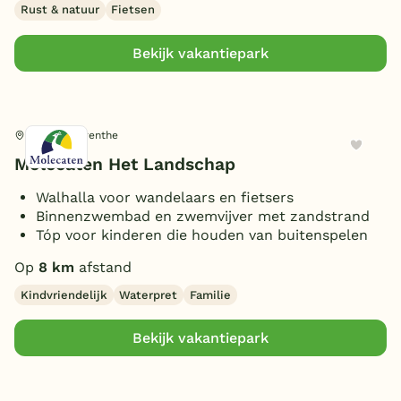
Rust & natuur
Fietsen
Overdekt Terras/veranda
(13)
Sloep bij bungalow
(2)
Bekijk vakantiepark
Omheinde tuin/terras
(7)
Vismogelijkheid
(4)
(Sfeer)haard
(18)
Wateren, Drenthe
Smart TV
(14)
Molecaten Het Landschap
Parkeren bij bungalow
(25)
Walhalla voor wandelaars en fietsers
Huisdieren toegestaan
(16)
Binnenzwembad en zwemvijver met zandstrand
Tóp voor kinderen die houden van buitenspelen
Op
8 km
afstand
Kindvriendelijk
Waterpret
Familie
Bekijk vakantiepark