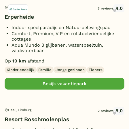
8,0
Peer, België
3 reviews
Erperheide
Indoor speelparadijs en Natuurbelevingspad
Comfort, Premium, VIP en rolstoelvriendelijke
cottages
Aqua Mundo 3 glijbanen, waterspeeltuin,
wildwaterbaan
Op
19 km
afstand
Kindvriendelijk
Familie
Jonge gezinnen
Tieners
Bekijk vakantiepark
8,0
Heel, Limburg
2 reviews
Resort Boschmolenplas