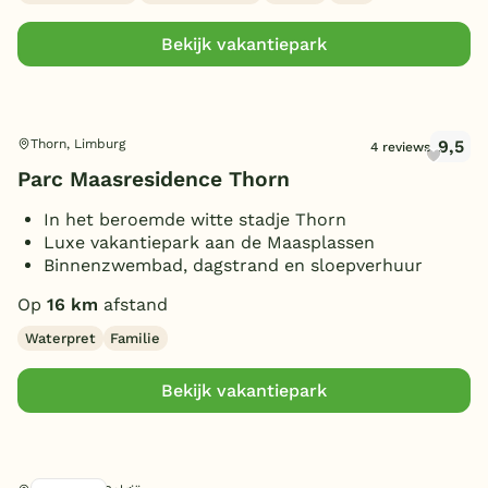
Omheinde tuin/terras
(4)
Bekijk vakantiepark
Vismogelijkheid
(1)
(Sfeer)haard
(7)
Smart TV
(8)
9,5
Thorn, Limburg
4 reviews
Parkeren bij bungalow
(13)
Parc Maasresidence Thorn
Gameroom/console
(1)
Huisdieren toegestaan
In het beroemde witte stadje Thorn
(6)
Luxe vakantiepark aan de Maasplassen
Binnenzwembad, dagstrand en sloepverhuur
Op
16 km
afstand
Waterpret
Familie
Bekijk vakantiepark