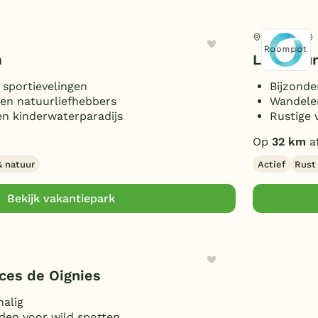
Tellin, België
m
La Clusu
 sportievelingen
Bijzonde
 en natuurliefhebbers
Wandelen
n kinderwaterparadijs
Rustige 
Op
32 km
a
& natuur
Actief
Rust
Bekijk vakantiepark
nces de Oignies
halig
den voor wild spotten