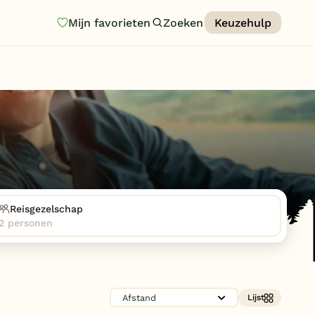
Mijn favorieten
Zoeken
Keuzehulp
Homepage
Last minutes
Top 12 aanbiedingen
Zomervakantie
Nazomeren
Vakantiehuizen
Reisgezelschap
2 personen
Vakantiepark keuzehulp
Onze vakantiegidsen
Vakantieparken
Lijst