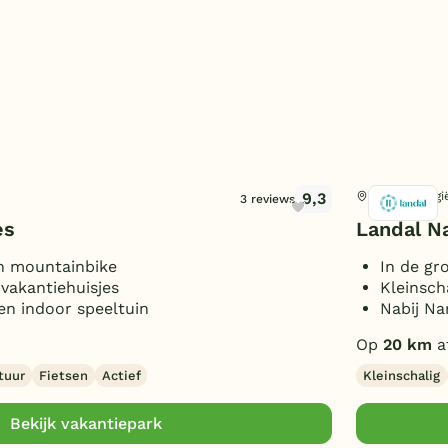
9,3
Gesves, Belgi
3 reviews
es
Landal N
n mountainbike
In de gr
vakantiehuisjes
Kleinsch
n indoor speeltuin
Nabij Na
Op
20 km
a
tuur
Fietsen
Actief
Kleinschalig
Bekijk vakantiepark