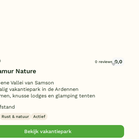
Duitsland
België
Blog
Onze e-boeken
0,0
ë
0 reviews
amur Nature
oene Vallei van Samson
alig vakantiepark in de Ardennen
men, knusse lodges en glamping tenten
fstand
Rust & natuur
Actief
Bekijk vakantiepark