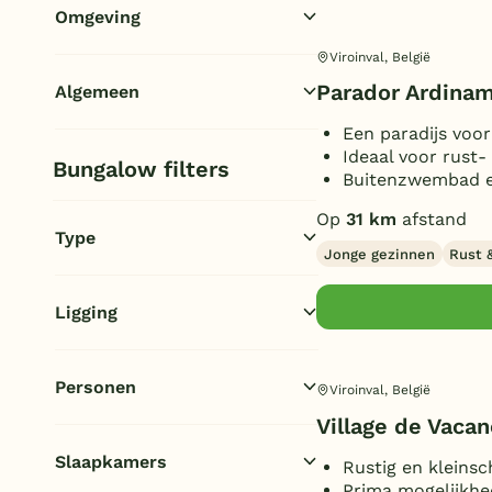
Broodjesservice
Omgeving
(2)
Afhaalservice
(1)
Viroinval, België
Toon
meer filters (2)
In de bossen/bosrijk
(5)
Supermarkt
(1)
Parador Ardina
Algemeen
In de heuvels
(4)
Een paradijs voor
Wifi gehele park (gratis)
(1)
Ideaal voor rust-
Bungalow filters
Oplaadpunt elektrische auto
Buitenzwembad e
(1)
Op
31 km
afstand
Receptie
(3)
Type
Jonge gezinnen
Rust 
Wasserette/wasmachine
(2)
Rookvrije bungalow
(2)
Ligging
Huisdiervrije bungalow
(1)
Vrijstaand
(2)
Personen
Viroinval, België
Village de Vaca
2 personen
(1)
Slaapkamers
Rustig en kleinsc
4 personen
(2)
Prima mogelijkhe