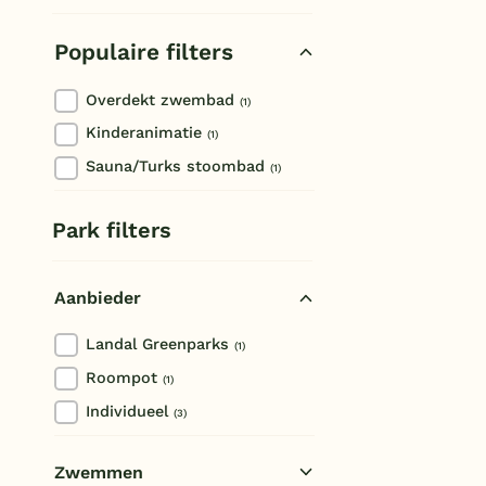
Dinant
Populaire filters
Overdekt zwembad
(1)
Kinderanimatie
(1)
Sauna/Turks stoombad
(1)
Park filters
Aanbieder
Landal Greenparks
(1)
Roompot
(1)
Individueel
(3)
Zwemmen