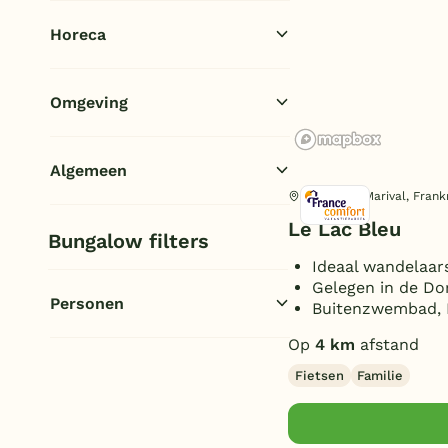
Voetbalveld
(1)
Horeca
Multicourt/Pannakooi
(1)
Basketbalveld
(1)
Broodjesservice
(1)
Omgeving
Barbecue/gourmet
(1)
In de bossen/bosrijk
(1)
Algemeen
In de bergen
(1)
Lacapelle-Marival, Frankr
WiFi bungalows (gratis)
(1)
Le Lac Bleu
Bungalow filters
Wifi gehele park (gratis)
(1)
Ideaal wandelaars
Receptie
(1)
Gelegen in de D
Personen
Buitenzwembad, 
Op
4 km
afstand
6 personen
(1)
8 personen
Fietsen
Familie
(1)