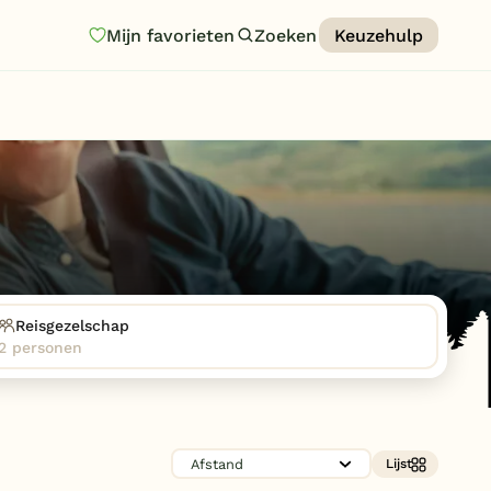
Mijn favorieten
Zoeken
Keuzehulp
Homepage
Last minutes
Top 12 aanbiedingen
Zomervakantie
Nazomeren
Vakantiehuizen
Reisgezelschap
2 personen
Vakantiepark keuzehulp
Onze vakantiegidsen
Vakantieparken
Lijst