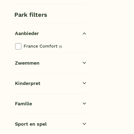
Espeyroux
Park filters
Aanbieder
France Comfort
(1)
Zwemmen
Openlucht zwembad
(1)
Kinderpret
Kinderbad
(1)
Buiten speeltuin
(1)
Familie
E-bike/fietsverhuur
(1)
Sport en spel
Jeu de boules
(1)