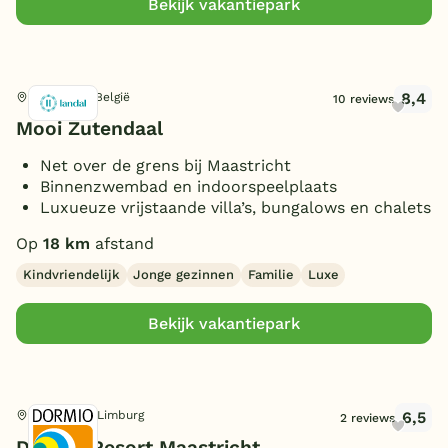
Bekijk vakantiepark
Smart TV
(3)
Parkeren bij bungalow
(5)
Gameroom/console
(1)
8,4
Zutendaal, België
10 reviews
Huisdieren toegestaan
(4)
Mooi Zutendaal
Net over de grens bij Maastricht
Binnenzwembad en indoorspeelplaats
Luxueuze vrijstaande villa’s, bungalows en chalets
Op
18 km
afstand
Kindvriendelijk
Jonge gezinnen
Familie
Luxe
Bekijk vakantiepark
6,5
Maastricht, Limburg
2 reviews
Dormio Resort Maastricht