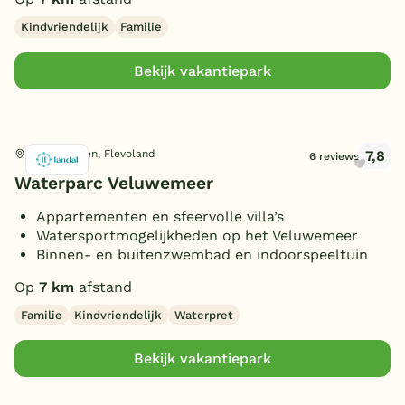
Omheinde tuin/terras
(8)
Kindvriendelijk
Familie
(Sfeer)haard
(14)
Smart TV
Bekijk vakantiepark
(13)
Parkeren bij bungalow
(24)
Huisdieren toegestaan
(17)
7,8
Biddinghuizen, Flevoland
6 reviews
Waterparc Veluwemeer
Appartementen en sfeervolle villa’s
Watersportmogelijkheden op het Veluwemeer
Binnen- en buitenzwembad en indoorspeeltuin
Op
7 km
afstand
Familie
Kindvriendelijk
Waterpret
Bekijk vakantiepark