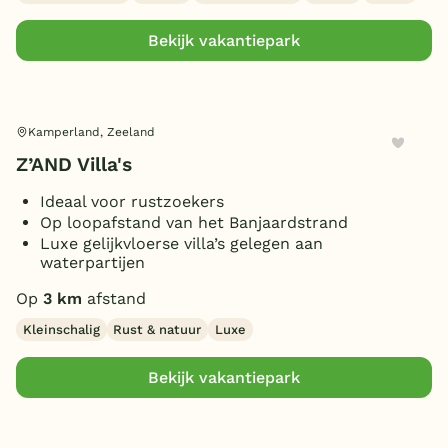
Omheinde tuin/terras
(18)
Bekijk vakantiepark
Vismogelijkheid
(1)
(Sfeer)haard
(15)
Smart TV
(20)
Kamperland, Zeeland
Parkeren bij bungalow
(25)
Z’AND Villa's
Ligbad
(1)
Gameroom/console
Ideaal voor rustzoekers
(2)
Op loopafstand van het Banjaardstrand
Huisdieren toegestaan
(13)
Luxe gelijkvloerse villa’s gelegen aan
waterpartijen
Op
3 km
afstand
Kleinschalig
Rust & natuur
Luxe
Bekijk vakantiepark