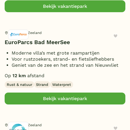
Parkeren bij bungalow
(13)
Bekijk vakantiepark
Gameroom/console
(2)
Huisdieren toegestaan
(3)
Nieuwvliet, Zeeland
EuroParcs Bad MeerSee
Moderne villa’s met grote raampartijen
Voor rustzoekers, strand- en fietsliefhebbers
Geniet van de zee en het strand van Nieuwvliet
Op
12 km
afstand
Rust & natuur
Strand
Waterpret
Bekijk vakantiepark
Nieuwvliet, Zeeland