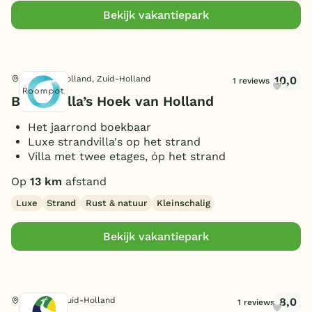
(Sfeer)haard
(9)
Bekijk vakantiepark
Smart TV
(12)
Parkeren bij bungalow
(18)
Ligbad
(1)
10,0
Hoek van Holland, Zuid-Holland
1 reviews
Huisdieren toegestaan
(9)
Beach Villa’s Hoek van Holland
Het jaarrond boekbaar
Luxe strandvilla's op het strand
Villa met twee etages, óp het strand
Op
13 km
afstand
Luxe
Strand
Rust & natuur
Kleinschalig
Bekijk vakantiepark
8,0
Rockanje, Zuid-Holland
1 reviews