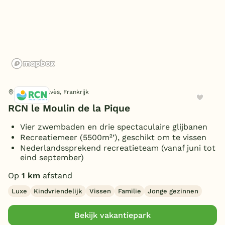
Fitness
Horeca
(1)
België
Restaurant(s)
(1)
Omgeving
Snackbar
Blog
(1)
Broodjesservice
(1)
In de bergen
(1)
Onze e-boeken
Parkshop
Algemeen
(1)
Wifi gehele park (gratis)
Pays-de-Belvès, Frankrijk
(1)
RCN le Moulin de la Pique
Oplaadpunt elektrische auto
(1)
Vier zwembaden en drie spectaculaire glijbanen
Vakantiekerk
(1)
Type
Recreatiemeer (5500m²’), geschikt om te vissen
Wasserette/wasmachine
Nederlandssprekend recreatieteam (vanaf juni tot
(1)
Rookvrije bungalow
(1)
eind september)
Ligging
Huisdiervrije bungalow
(1)
Op
1 km
afstand
Vrijstaand
(1)
Luxe
Kindvriendelijk
Vissen
Familie
Jonge gezinnen
Personen
Bekijk vakantiepark
4 personen
(1)