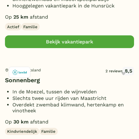
3 badkamers
Toon
meer filters (2)
(2)
Sauna
(2)
Hooggelegen vakantiepark in de Hunsrück
6 slaapkamers
(1)
Toon
4 vakantieparken gevonden
Overdekt Terras/veranda
(1)
Op
25 km
afstand
Omheinde tuin/terras
(1)
Actief
Familie
(Sfeer)haard
(2)
Bekijk vakantiepark
Parkeren bij bungalow
(3)
Toon
meer filters (2)
Huisdieren toegestaan
(2)
8,5
Leiwen, Duitsland
2 reviews
Sonnenberg
In de Moezel, tussen de wijnvelden
Slechts twee uur rijden van Maastricht
Overdekt zwembad klimwand, hertenkamp en
vinotheek
Op
30 km
afstand
Kindvriendelijk
Familie