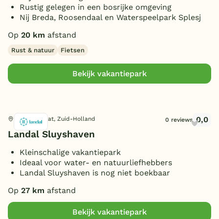
1 badkamer
(2)
Rustig gelegen in een bosrijke omgeving
10 personen
(3)
4 slaapkamers
Extra
(1)
Nij Breda, Roosendaal en Waterspeelpark Splesj
2 badkamers
(2)
12 personen
(2)
5 slaapkamers
(1)
3 badkamers
Toon
meer filters (3)
(1)
Op
20 km
afstand
Bubbelbad (binnen)
(1)
14 personen
(1)
6 slaapkamers
(1)
4 badkamers
Toon
11 vakantieparken gevonden
(1)
Wasmachine/droger
Rust & natuur
Fietsen
(1)
16 personen
(1)
8 slaapkamers
(1)
Oplaadpunt E-bike
(1)
20 personen
(1)
Bekijk vakantiepark
Oplaadpunt auto
(2)
Aanlegsteiger
(1)
Toon
meer filters (8)
Overdekt Terras/veranda
(1)
0,0
Ooltgensplaat, Zuid-Holland
0 reviews
Omheinde tuin/terras
(1)
Landal Sluyshaven
Vismogelijkheid
(1)
Kleinschalige vakantiepark
(Sfeer)haard
(1)
Ideaal voor water- en natuurliefhebbers
Parkeren bij bungalow
Landal Sluyshaven is nog niet boekbaar
(2)
Ligbad
(1)
Op
27 km
afstand
Huisdieren toegestaan
(1)
Bekijk vakantiepark