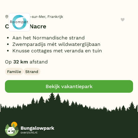
Ligging
Saint-Aubin-sur-Mer, Frankrijk
Vrijstaand
(1)
Personen
Côte de Nacre
Aan het Normandische strand
4 personen
(1)
Zwemparadijs mét wildwaterglijbaan
Slaapkamers
5 personen
(1)
Knusse cottages met veranda en tuin
6 personen
(2)
2 slaapkamers
(1)
Op
32 km
afstand
8 personen
Badkamers
(1)
3 slaapkamers
(1)
Familie
Strand
1 badkamer
(1)
Bekijk vakantiepark
Extra
Overdekt Terras/veranda
(1)
Toon
2 vakantieparken gevonden