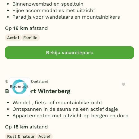
Binnenzwembad en speeltuin
16 personen
(1)
6 slaapkamers
(2)
3 badkamers
Toon
meer filters (3)
Fijne accommodaties met uitzicht
(1)
Sauna
(1)
20 personen
(1)
8 slaapkamers
Paradijs voor wandelaars en mountainbikers
(1)
4 badkamers
Toon
8 vakantieparken gevonden
(2)
Bubbelbad (binnen)
(1)
10 slaapkamers
(1)
Op
16 km
afstand
8 badkamers
(1)
Oplaadpunt auto
Toon
meer filters (1)
(1)
Actief
Familie
(Sfeer)haard
(1)
Parkeren bij bungalow
(3)
Toon
meer filters (2)
Bekijk vakantiepark
Huisdieren toegestaan
(1)
Winterberg, Duitsland
Bergresort Winterberg
Wandel-, fiets- of mountainbiketocht
Ontspannen in de sauna na een actief dagje
Appartementen met uitzicht op bergen en dorp
Op
18 km
afstand
Rust & natuur
Actief