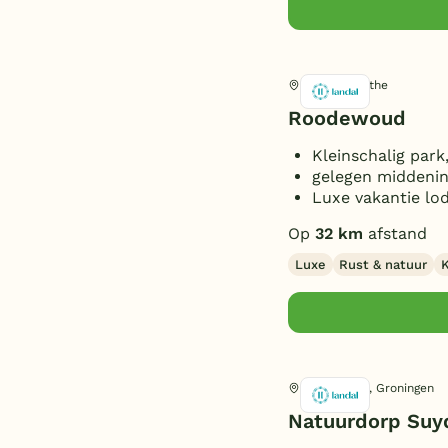
(1)
Privézwembad
(1)
Wasmachine/droger
(7)
Toon
meer filters (11)
Oplaadpunt E-bike
(2)
Rolde, Drenthe
Oplaadpunt auto
(1)
Roodewoud
Aanlegsteiger
(4)
Kleinschalig park
Overdekt Terras/veranda
(3)
gelegen middenin
Omheinde tuin/terras
(3)
Luxe vakantie lo
Vismogelijkheid
(3)
Op
32 km
afstand
(Sfeer)haard
(2)
Luxe
Rust & natuur
K
Smart TV
(5)
Parkeren bij bungalow
(6)
Huisdieren toegestaan
(6)
Lauwersoog, Groningen
Natuurdorp Suy