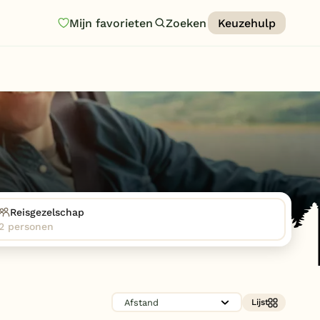
Mijn favorieten
Zoeken
Keuzehulp
Homepage
Last minutes
Top 12 aanbiedingen
Zomervakantie
Nazomeren
Vakantiehuizen
Reisgezelschap
2 personen
Vakantiepark keuzehulp
Onze vakantiegidsen
Vakantieparken
Lijst