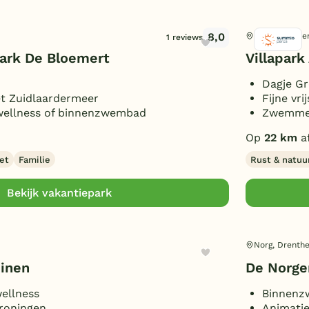
8,0
Tynaarlo, Dre
1 reviews
rk De Bloemert
Villapar
Dagje Gr
t Zuidlaardermeer
Fijne vr
é wellness of binnenzwembad
Zwemmen 
Op
22 km
a
et
Familie
Rust & natuu
Bekijk vakantiepark
Norg, Drenth
uinen
De Norge
wellness
Binnenz
roningen
Animatie