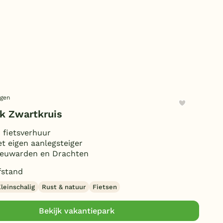
Duitsland
België
Blog
Onze e-boeken
ngen
k Zwartkruis
 fietsverhuur
et eigen aanlegsteiger
eeuwarden en Drachten
fstand
leinschalig
Rust & natuur
Fietsen
Bekijk vakantiepark