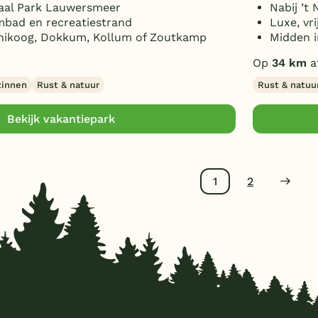
aal Park Lauwersmeer
Nabij ’t 
bad en recreatiestrand
Luxe, vr
nikoog, Dokkum, Kollum of Zoutkamp
Midden 
Op
34 km
a
zinnen
Rust & natuur
Rust & natuu
Bekijk vakantiepark
1
2