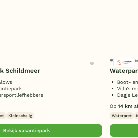
Haren, Groni
rk Schildmeer
Waterpar
alows
Boot- en
antiepark
Villa’s m
ersportliefhebbers
Dagje L
Op
14 km
a
et
Kleinschalig
Waterpret
K
Bekijk vakantiepark