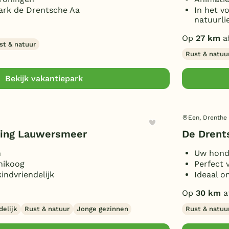
Park de Drentsche Aa
In het v
natuurli
Op
27 km
a
st & natuur
Rust & natuu
Bekijk vakantiepark
Een, Drenthe
ing Lauwersmeer
De Drent
n
Uw hond
nikoog
Perfect 
kindvriendelijk
Ideaal o
Op
30 km
a
delijk
Rust & natuur
Jonge gezinnen
Rust & natuu