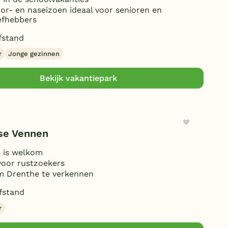
oor- en naseizoen ideaal voor senioren en
efhebbers
fstand
r
Jonge gezinnen
Bekijk vakantiepark
se Vennen
 is welkom
voor rustzoekers
m Drenthe te verkennen
fstand
r