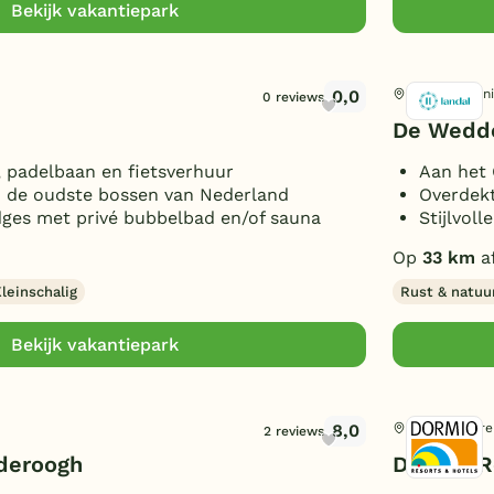
Bekijk vakantiepark
0,0
Wedde, Gron
0 reviews
De Wedd
, padelbaan en fietsverhuur
Aan het
 de oudste bossen van Nederland
Overdek
dges met privé bubbelbad en/of sauna
Stijlvol
Op
33 km
a
leinschalig
Rust & natuu
Bekijk vakantiepark
8,0
Gasselte, Dr
2 reviews
deroogh
Dormio R