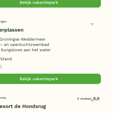
Bekijk vakantiepark
ingen
erplassen
 Groningse Weddermeer
t- en openluchtzwembad
le bungalows aan het water
fstand
r
Bekijk vakantiepark
0,0
enthe
0 reviews
esort de Hondsrug