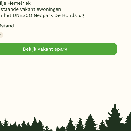
Nije Hemelriek
ijstaande vakantiewoningen
in het UNESCO Geopark De Hondsrug
fstand
r
Bekijk vakantiepark