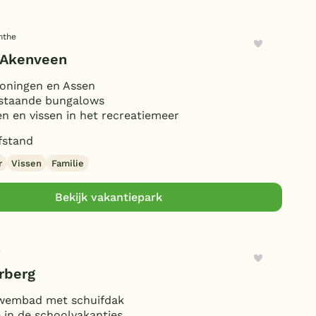
nthe
k Akenveen
oningen en Assen
ijstaande bungalows
en vissen in het recreatiemeer
fstand
r
Vissen
Familie
Bekijk vakantiepark
e
rberg
wembad met schuifdak
 in de schoolvakanties