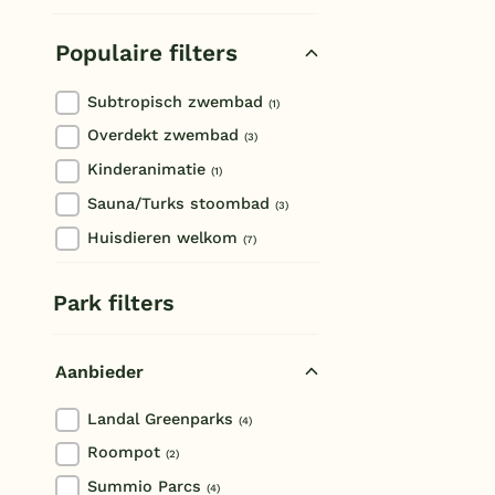
Ten Boer
Populaire filters
Subtropisch zwembad
(1)
Overdekt zwembad
(3)
Kinderanimatie
(1)
Sauna/Turks stoombad
(3)
Huisdieren welkom
(7)
Park filters
Aanbieder
Landal Greenparks
(4)
Roompot
(2)
Summio Parcs
(4)