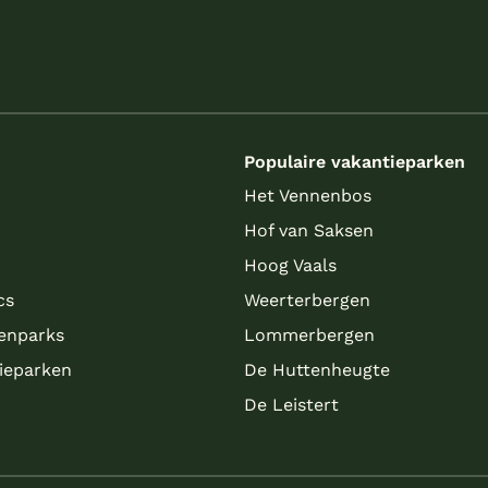
s
Populaire vakantieparken
Het Vennenbos
Hof van Saksen
Hoog Vaals
cs
Weerterbergen
enparks
Lommerbergen
tieparken
De Huttenheugte
De Leistert