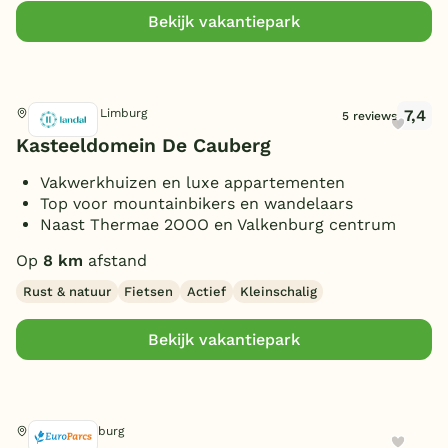
(Sfeer)haard
(7)
Bekijk vakantiepark
Smart TV
(8)
Parkeren bij bungalow
(12)
Gameroom/console
(1)
7,4
Valkenburg, Limburg
5 reviews
Huisdieren toegestaan
(7)
Kasteeldomein De Cauberg
Vakwerkhuizen en luxe appartementen
Top voor mountainbikers en wandelaars
Naast Thermae 2OOO en Valkenburg centrum
Op
8 km
afstand
Rust & natuur
Fietsen
Actief
Kleinschalig
Bekijk vakantiepark
Gulpen, Limburg