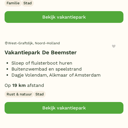
Familie
Stad
(Sfeer)haard
(4)
Smart TV
(6)
Bekijk vakantiepark
Parkeren bij bungalow
(14)
Huisdieren toegestaan
(6)
West-Graftdijk, Noord-Holland
Vakantiepark De Beemster
Sloep of fluisterboot huren
Buitenzwembad en speelstrand
Dagje Volendam, Alkmaar of Amsterdam
Op
19 km
afstand
Rust & natuur
Stad
Bekijk vakantiepark