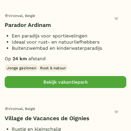
Receptie
(3)
Type
Wasserette/wasmachine
(2)
Rookvrije bungalow
(2)
Viroinval, België
Ligging
Huisdiervrije bungalow
Parador Ardinam
(1)
Vrijstaand
Een paradijs voor sportievelingen
(2)
Ideaal voor rust- en natuurliefhebbers
Personen
Buitenzwembad en kinderwaterparadijs
2 personen
(1)
Op
24 km
afstand
Slaapkamers
4 personen
(2)
Jonge gezinnen
Rust & natuur
5 personen
(2)
1 slaapkamer
(1)
6 personen
Badkamers
Bekijk vakantiepark
(4)
2 slaapkamers
(2)
7 personen
(1)
3 slaapkamers
Toon
meer filters (2)
(2)
1 badkamer
(2)
8 personen
(1)
Extra
Viroinval, België
Overdekt Terras/veranda
(1)
Village de Vacances de Oignies
Toon
5 vakantieparken gevonden
Rustig en kleinschalig