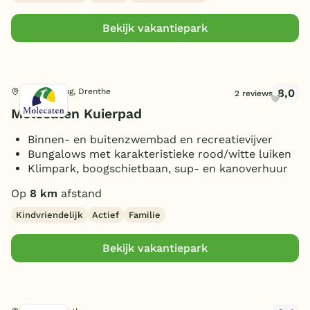
Overdekt Terras/veranda
(12)
20 personen
(1)
Bekijk vakantiepark
Omheinde tuin/terras
(8)
Vismogelijkheid
(2)
(Sfeer)haard
(16)
8,0
Wezuperbrug, Drenthe
2 reviews
Smart TV
(13)
Molecaten Kuierpad
Parkeren bij bungalow
(23)
Huisdieren toegestaan
Binnen- en buitenzwembad en recreatievijver
(18)
Bungalows met karakteristieke rood/witte luiken
Klimpark, boogschietbaan, sup- en kanoverhuur
Op
8 km
afstand
Kindvriendelijk
Actief
Familie
Bekijk vakantiepark