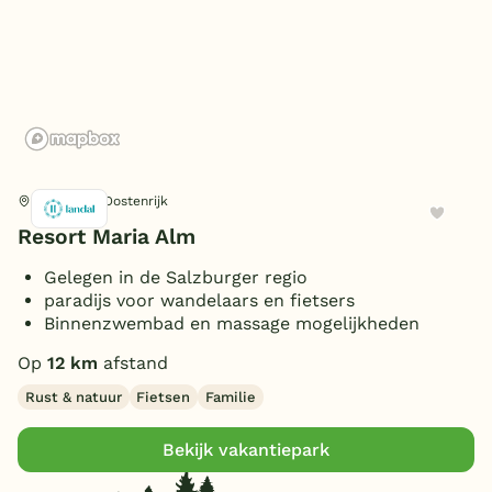
Wellness
Ontbijtservice
(1)
België
Afhaalservice
(1)
Massage-/spabehandelingen
(1)
Omgeving
Blog
Beautysalon
(1)
In de bergen
(1)
Onze e-boeken
Algemeen
Vuurwerkvrij
Maria Alm, Oostenrijk
(1)
Resort Maria Alm
Gelegen in de Salzburger regio
Type
paradijs voor wandelaars en fietsers
Binnenzwembad en massage mogelijkheden
Mindervalidenbungalows
(1)
Op
12 km
afstand
Personen
Luxe bungalow
(1)
Rust & natuur
Fietsen
Familie
Rookvrije bungalow
(1)
4 personen
(1)
Huisdiervrije bungalow
Slaapkamers
(1)
5 personen
Bekijk vakantiepark
(1)
6 personen
(1)
1 slaapkamer
(1)