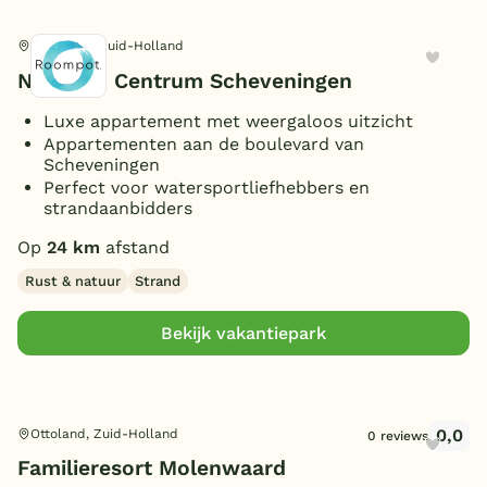
Huisdieren toegestaan
(3)
Den Haag, Zuid-Holland
Nautisch Centrum Scheveningen
Luxe appartement met weergaloos uitzicht
Appartementen aan de boulevard van
Scheveningen
Perfect voor watersportliefhebbers en
strandaanbidders
Op
24 km
afstand
Rust & natuur
Strand
Bekijk vakantiepark
0,0
Ottoland, Zuid-Holland
0 reviews
Familieresort Molenwaard