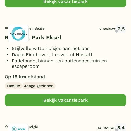
Bekijk vakantiepark
Smart TV
(3)
Parkeren bij bungalow
(4)
Huisdieren toegestaan
(3)
6,5
Hechtel-Eksel, België
2 reviews
Roompot Park Eksel
Stijlvolle witte huisjes aan het bos
Dagje Eindhoven, Leuven of Hasselt
Padelbaan, binnen- en buitenspeeltuin en
escaperoom
Op
18 km
afstand
Familie
Jonge gezinnen
Bekijk vakantiepark
8,4
Zutendaal, België
10 reviews