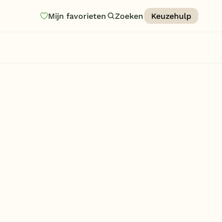
Mijn favorieten
Zoeken
Keuzehulp
Homepage
Last minutes
Top 12 aanbiedingen
Zomervakantie
Nazomeren
Vakantiehuizen
Vakantiepark keuzehulp
Onze vakantiegidsen
Vakantieparken