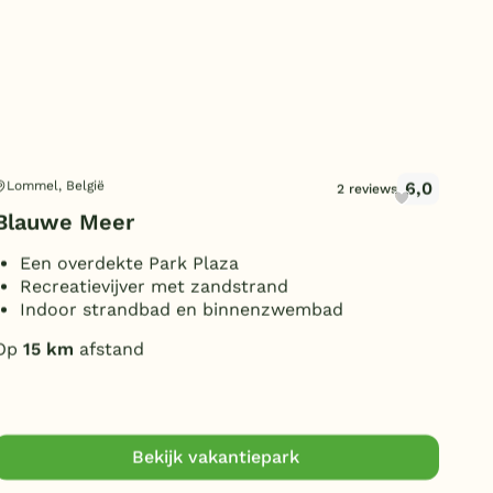
Duitsland
België
Blog
Onze e-boeken
6,0
Lommel, België
Mol
2 reviews
Blauwe Meer
Eur
Een overdekte Park Plaza
N
Recreatievijver met zandstrand
D
Indoor strandbad en binnenzwembad
B
Op
15 km
afstand
Op
Kind
Bekijk vakantiepark