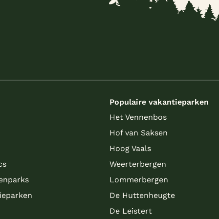
s
Populaire vakantieparken
Het Vennenbos
Hof van Saksen
Hoog Vaals
cs
Weerterbergen
enparks
Lommerbergen
tieparken
De Huttenheugte
De Leistert