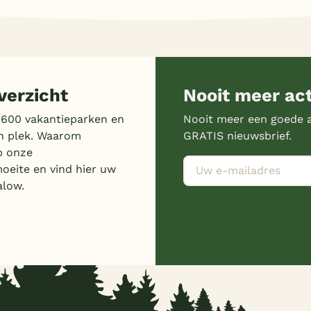
erzicht
Nooit meer ac
 600 vakantieparken en
Nooit meer een goede a
n plek. Waarom
GRATIS nieuwsbrief.
p onze
moeite en vind hier uw
alow.