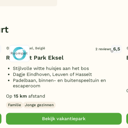
rt
6,5
Hechtel-Eksel, België
2 reviews
Roompot Park Eksel
Stijlvolle witte huisjes aan het bos
Dagje Eindhoven, Leuven of Hasselt
Padelbaan, binnen- en buitenspeeltuin en
escaperoom
Op
15 km
afstand
Familie
Jonge gezinnen
Bekijk vakantiepark