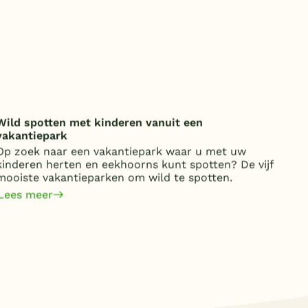
Wild spotten met kinderen vanuit een
Onde
vakantiepark
over
Op zoek naar een vakantiepark waar u met uw
Van 
kinderen herten en eekhoorns kunt spotten? De vijf
kost
mooiste vakantieparken om wild te spotten.
jaa
om 
Lees meer
Lee