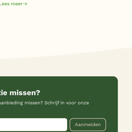
om 
Lees meer
Lee
tie missen?
anbieding missen? Schrijf in voor onze
Aanmelden