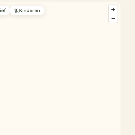
Duitsland
ief
Kinderen
België
Blog
Onze e-boeken