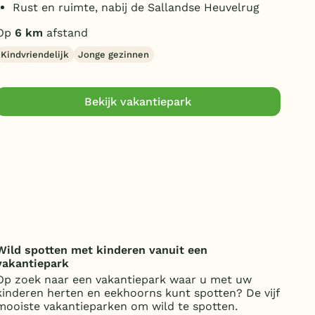
Rust en ruimte, nabij de Sallandse Heuvelrug
E
Op
6 km
afstand
Op
Kindvriendelijk
Jonge gezinnen
Jon
Bekijk vakantiepark
Wild spotten met kinderen vanuit een
Onde
vakantiepark
over
Op zoek naar een vakantiepark waar u met uw
Van 
kinderen herten en eekhoorns kunt spotten? De vijf
kost
mooiste vakantieparken om wild te spotten.
jaa