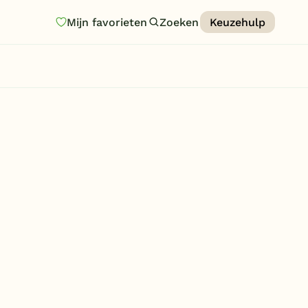
Mijn favorieten
Zoeken
Keuzehulp
Homepage
Last minutes
Top 12 aanbiedingen
Zomervakantie
Nazomeren
Vakantiehuizen
Vakantiepark keuzehulp
Onze vakantiegidsen
Vakantieparken