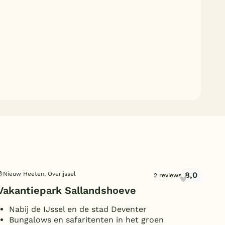
8,0
Nieuw Heeten, Overijssel
Nij
2 reviews
Vakantiepark Sallandshoeve
Vak
Nabij de IJssel en de stad Deventer
B
Bungalows en safaritenten in het groen
L