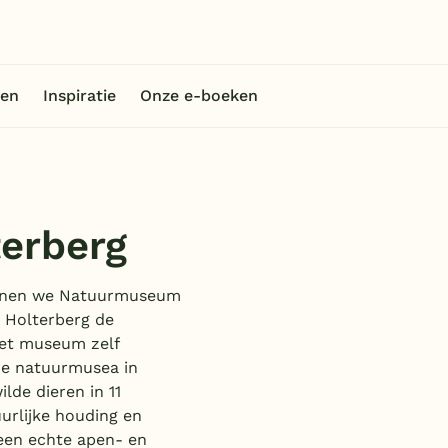
en
Inspiratie
Onze e-boeken
erberg
unnen we Natuurmuseum
 Holterberg de
het museum zelf
de natuurmusea in
de dieren in 11
uurlijke houding en
 een echte apen- en