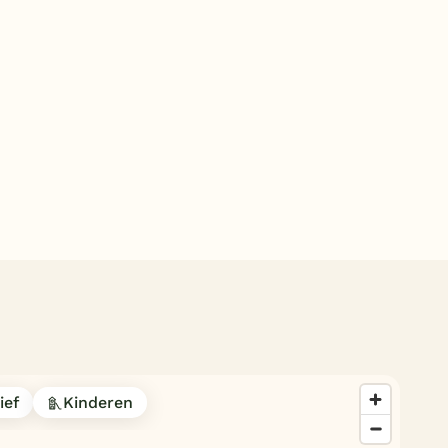
Subtropisch zwembad
Overdekt zwembad
Wildwaterbaan
Indoor speeltuin
Alle populaire faciliteiten
Keuzehulp
Bestemmingen
Nederland
Veluwe
Texel
ief
Kinderen
Limburg