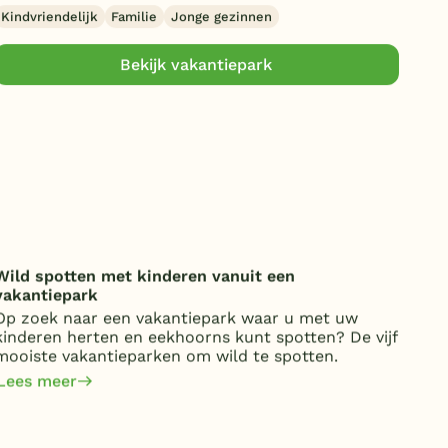
Kindvriendelijk
Familie
Jonge gezinnen
Bekijk vakantiepark
Wild spotten met kinderen vanuit een
Onde
vakantiepark
over
Op zoek naar een vakantiepark waar u met uw
Van 
kinderen herten en eekhoorns kunt spotten? De vijf
kost
mooiste vakantieparken om wild te spotten.
jaa
om 
Lees meer
Lee