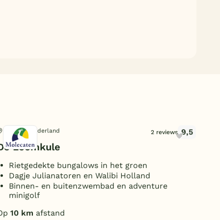
9,5
Hattem, Gelderland
Hat
2 reviews
De Leemkule
La
Rietgedekte bungalows in het groen
S
Dagje Julianatoren en Walibi Holland
W
Binnen- en buitenzwembad en adventure
P
minigolf
Op
Op
10 km
afstand
Rus