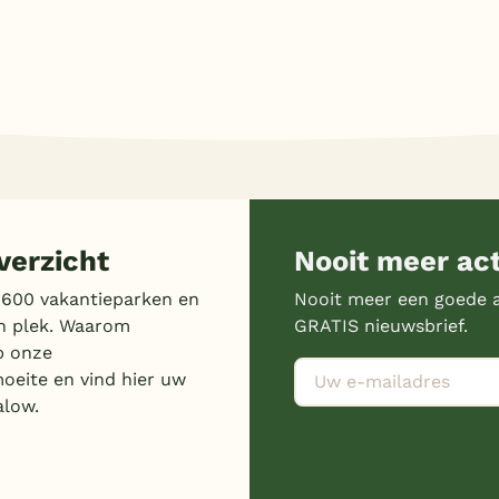
erzicht
Nooit meer ac
 600 vakantieparken en
Nooit meer een goede a
n plek. Waarom
GRATIS nieuwsbrief.
p onze
moeite en vind hier uw
alow.