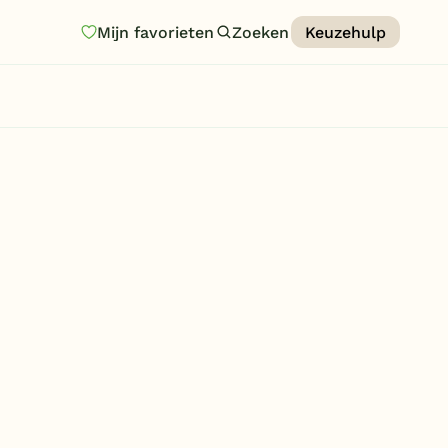
Mijn favorieten
Zoeken
Keuzehulp
Homepage
Last minutes
Top 12 aanbiedingen
Zomervakantie
Nazomeren
Vakantiehuizen
Vakantiepark keuzehulp
Onze vakantiegidsen
Vakantieparken