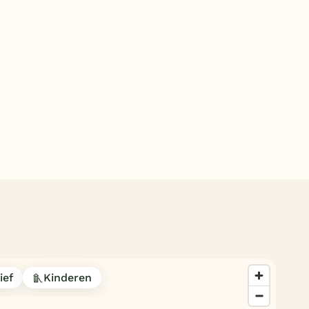
Subtropisch zwembad
Overdekt zwembad
Wildwaterbaan
Indoor speeltuin
Alle populaire faciliteiten
Keuzehulp
Bestemmingen
Nederland
Veluwe
Texel
ief
Kinderen
Limburg