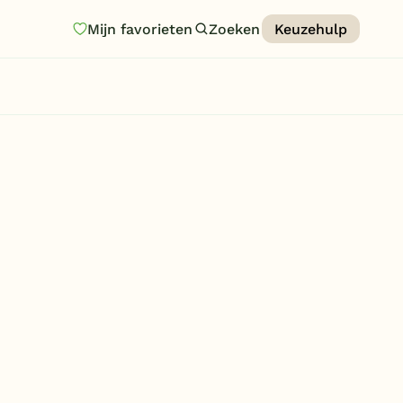
Mijn favorieten
Zoeken
Keuzehulp
Homepage
Last minutes
Top 12 aanbiedingen
Zomervakantie
Nazomeren
Vakantiehuizen
Vakantiepark keuzehulp
Onze vakantiegidsen
Vakantieparken