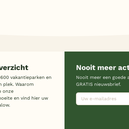
erzicht
Nooit meer ac
 600 vakantieparken en
Nooit meer een goede a
n plek. Waarom
GRATIS nieuwsbrief.
p onze
moeite en vind hier uw
alow.