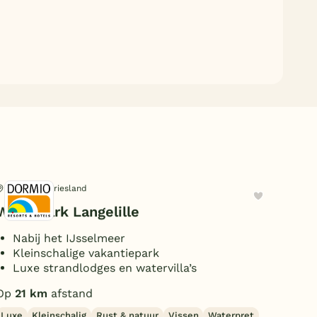
Langelille, Friesland
Enk
Waterpark Langelille
Eur
Nabij het IJsselmeer
B
Kleinschalige vakantiepark
P
Luxe strandlodges en watervilla’s
D
Op
21 km
afstand
Op
Luxe
Kleinschalig
Rust & natuur
Vissen
Waterpret
Wat