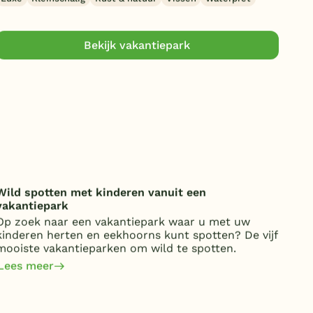
Bekijk vakantiepark
Wild spotten met kinderen vanuit een
Onde
vakantiepark
over
Op zoek naar een vakantiepark waar u met uw
Van 
kinderen herten en eekhoorns kunt spotten? De vijf
kost
mooiste vakantieparken om wild te spotten.
jaa
om 
Lees meer
Lee