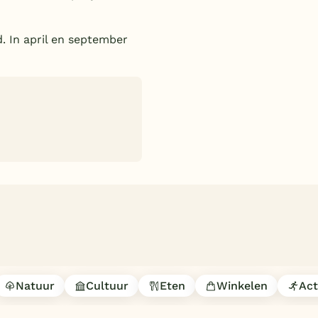
. In april en september
Natuur
Cultuur
Eten
Winkelen
Act