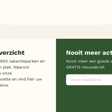
erzicht
Nooit meer ac
 600 vakantieparken en
Nooit meer een goede a
n plek. Waarom
GRATIS nieuwsbrief.
p onze
moeite en vind hier uw
alow.