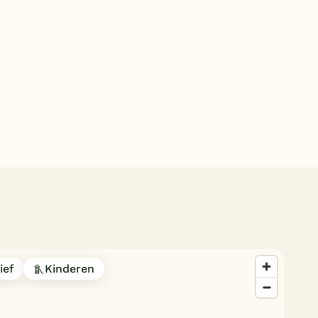
Subtropisch zwembad
Overdekt zwembad
Wildwaterbaan
Indoor speeltuin
Alle populaire faciliteiten
Keuzehulp
Bestemmingen
Nederland
Veluwe
ief
Kinderen
Texel
Limburg