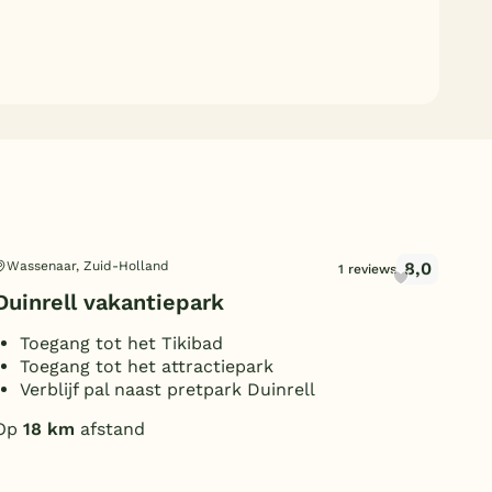
8,0
Wassenaar, Zuid-Holland
Kat
1 reviews
Duinrell vakantiepark
Pa
Toegang tot het Tikibad
B
Toegang tot het attractiepark
S
Verblijf pal naast pretpark Duinrell
D
Op
18 km
afstand
Op
Kind