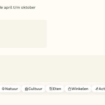
de april t/m oktober
Natuur
Cultuur
Eten
Winkelen
Act