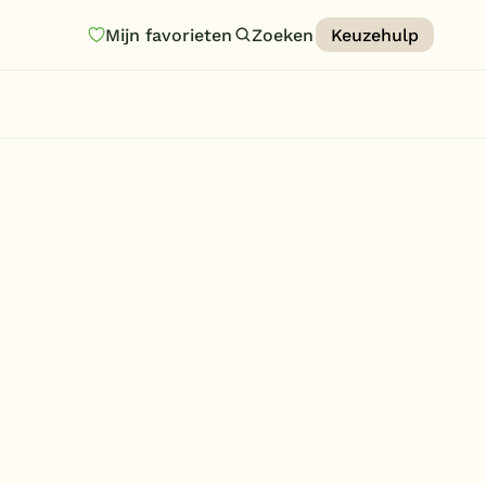
Mijn favorieten
Zoeken
Keuzehulp
Homepage
Last minutes
Top 12 aanbiedingen
Zomervakantie
Nazomeren
Vakantiehuizen
Vakantiepark keuzehulp
Onze vakantiegidsen
Vakantieparken