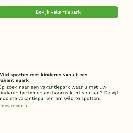
Bekijk vakantiepark
Wild spotten met kinderen vanuit een
Onde
vakantiepark
over
Op zoek naar een vakantiepark waar u met uw
Van 
kinderen herten en eekhoorns kunt spotten? De vijf
kost
mooiste vakantieparken om wild te spotten.
jaa
om 
Lees meer
Lee