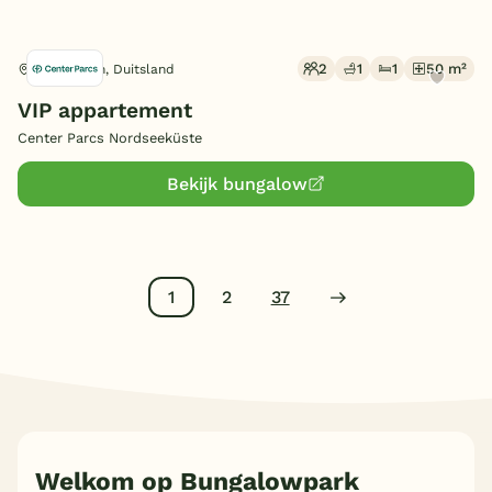
2
1
1
50 m²
Butjadingen, Duitsland
VIP appartement
Center Parcs Nordseeküste
Bekijk bungalow
1
2
37
Welkom op Bungalowpark