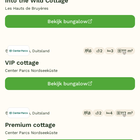
Into the Wild Cottage
Les Hauts de Bruyères
Bekijk bungalow
6
2
3
111 m²
Butjadingen, Duitsland
VIP cottage
Center Parcs Nordseeküste
Bekijk bungalow
8
2
4
113 m²
Butjadingen, Duitsland
Premium cottage
Center Parcs Nordseeküste