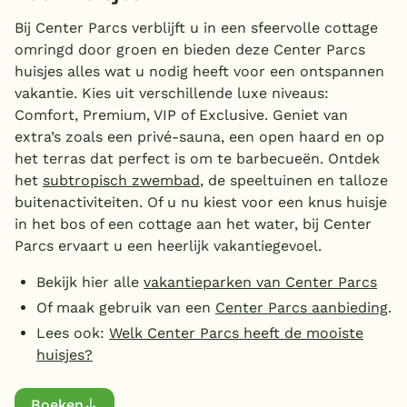
Type
Overdekt zwembad
Bij Center Parcs verblijft u in een sfeervolle cottage
omringd door groen en bieden deze Center Parcs
Luxe bungalow
(14)
Wildwaterbaan
huisjes alles wat u nodig heeft voor een ontspannen
Wellness bungalow
(32)
vakantie. Kies uit verschillende luxe niveaus:
Indoor speeltuin
Comfort, Premium, VIP of Exclusive. Geniet van
Personen
Alle populaire faciliteiten
extra’s zoals een privé-sauna, een open haard en op
het terras dat perfect is om te barbecueën. Ontdek
2 personen
(54)
Keuzehulp
het
subtropisch zwembad
, de speeltuinen en talloze
Slaapkamers
3 personen
(3)
buitenactiviteiten. Of u nu kiest voor een knus huisje
in het bos of een cottage aan het water, bij Center
4 personen
Bestemmingen
(147)
1 slaapkamer
(57)
Parcs ervaart u een heerlijk vakantiegevoel.
5 personen
Badkamers
(14)
2 slaapkamers
(146)
Nederland
6 personen
Bekijk hier alle
vakantieparken van Center Parcs
(124)
3 slaapkamers
Toon
meer filters (8)
(137)
1 badkamer
(227)
Veluwe
Of maak gebruik van een
Center Parcs aanbieding
.
7 personen
(1)
4 slaapkamers
Extra
(62)
2 badkamers
(153)
Lees ook:
Welk Center Parcs heeft de mooiste
Texel
8 personen
(59)
5 slaapkamers
(9)
3 badkamers
Toon
meer filters (5)
(24)
Sauna
huisjes?
(60)
10 personen
(9)
6 slaapkamers
Limburg
(22)
4 badkamers
(18)
Bubbelbad (binnen)
(142)
12 personen
(22)
7 slaapkamers
(1)
5 badkamers
Boeken
Duitsland
(6)