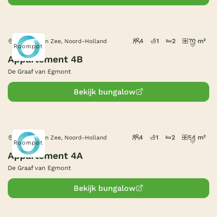
België
Blog
4
1
2
70 m²
Egmond aan Zee, Noord-Holland
Appartement 4B
Onze e-boeken
De Graaf van Egmont
Bekijk bungalow
4
1
2
54 m²
Egmond aan Zee, Noord-Holland
Appartement 4A
De Graaf van Egmont
Bekijk bungalow