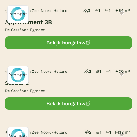
3
1
2
54 m²
Egmond aan Zee, Noord-Holland
Appartement 3B
De Graaf van Egmont
Bekijk bungalow
2
1
1
30 m²
Egmond aan Zee, Noord-Holland
Studio 2
De Graaf van Egmont
Bekijk bungalow
2
1
1
37 m²
Egmond aan Zee, Noord-Holland