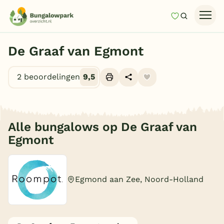
Mijn favori
Zoeken
Homepage
De Graaf van Egmont
Last minutes
2 beoordelingen
9,5
Top 12 aanbiedingen
Ga naar
Zomervakantie
Alle foto's (9)
Nazomeren
Je gekozen filters
(0)
Alle bungalows op De Graaf van
Vakantiehuizen
Egmont
Vakantiepark keuzehulp
Onze vakantiegidsen
Egmond aan Zee, Noord-Holland
Type
Vakantieparken
Rookvrije bungalow
(8)
Huisdiervrije bungalow
Subtropisch zwembad
(2)