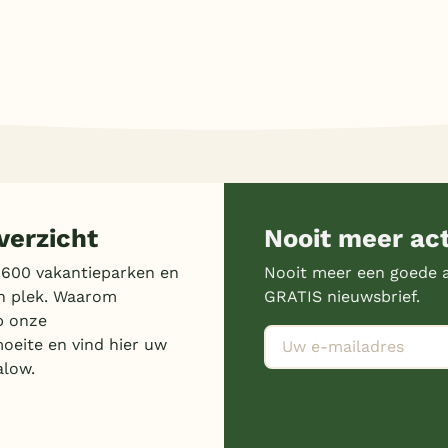
erzicht
Nooit meer ac
 600 vakantieparken en
Nooit meer een goede a
n plek. Waarom
GRATIS nieuwsbrief.
p onze
moeite en vind hier uw
alow.