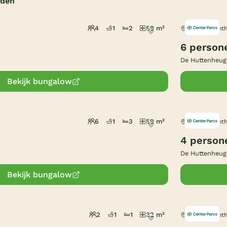
nden
4
1
2
59 m²
Dalen, Drent
6 person
De Huttenheug
Bekijk bungalow
6
1
3
59 m²
Dalen, Drent
4 person
De Huttenheug
Bekijk bungalow
2
1
1
32 m²
Dalen, Drent