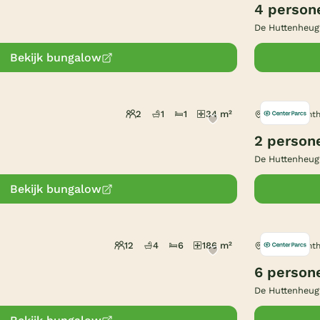
4 person
De Huttenheug
Bekijk bungalow
2
1
1
34 m²
Dalen, Drent
2 person
De Huttenheug
Bekijk bungalow
12
4
6
186 m²
Dalen, Drent
6 person
De Huttenheug