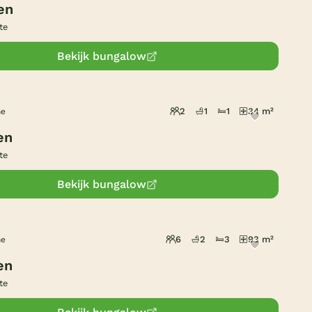
en
Duitsland
te
België
Bekijk bungalow
Blog
2
1
1
34 m²
he
Onze e-boeken
en
te
Bekijk bungalow
6
2
3
93 m²
he
en
te