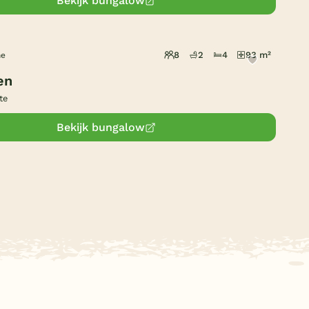
Bekijk bungalow
8
2
4
93 m²
he
en
te
Bekijk bungalow