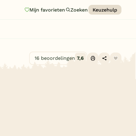
Mijn favorieten
Zoeken
Keuzehulp
Homepage
Last minutes
Top 12 aanbiedingen
16 beoordelingen
7,6
Zomervakantie
Alle foto's (23)
Nazomeren
Vakantiehuizen
Vakantiepark keuzehulp
Onze vakantiegidsen
Vakantieparken