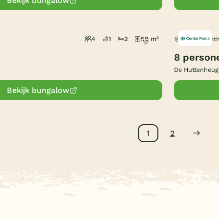
Bekijk bungalow
4
1
2
59 m²
Dalen, Drent
8 person
De Huttenheug
Bekijk bungalow
1
2