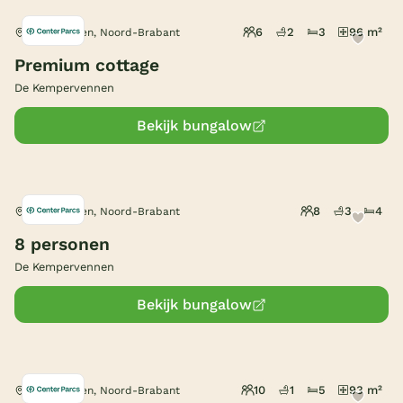
België
6
2
3
96 m²
Westerhoven, Noord-Brabant
Premium cottage
Blog
De Kempervennen
Bekijk bungalow
Onze e-boeken
8
3
4
Westerhoven, Noord-Brabant
8 personen
De Kempervennen
Bekijk bungalow
10
1
5
93 m²
Westerhoven, Noord-Brabant