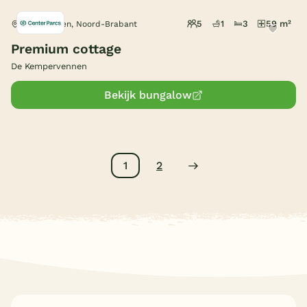
5
1
3
59 m²
Westerhoven, Noord-Brabant
Premium cottage
De Kempervennen
Bekijk bungalow
1
2