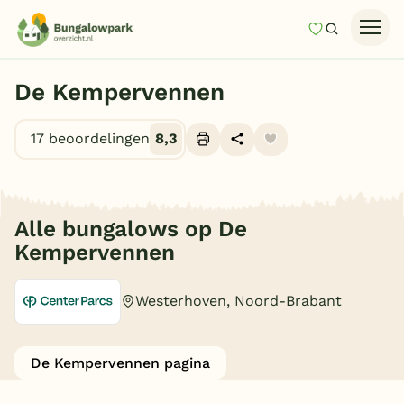
Mijn favori
Zoeken
Homepage
De Kempervennen
Last minutes
17 beoordelingen
8,3
Top 12 aanbiedingen
Ga naar
Zomervakantie
Alle foto's (20)
Nazomeren
Je gekozen filters
(0)
Alle bungalows op De
Vakantiehuizen
Kempervennen
Vakantiepark keuzehulp
Westerhoven, Noord-Brabant
Onze vakantiegidsen
Type
Vakantieparken
De Kempervennen pagina
Wellness bungalow
(3)
Subtropisch zwembad