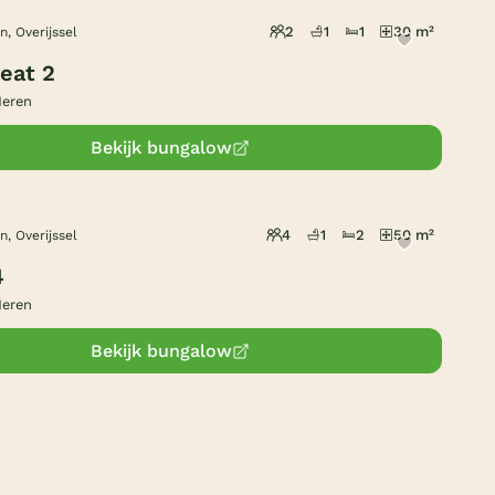
Subtropisch zwembad
2
1
1
30 m²
, Overijssel
Overdekt zwembad
eat 2
Wildwaterbaan
Meren
Indoor speeltuin
Bekijk bungalow
Alle populaire faciliteiten
4
1
2
50 m²
Keuzehulp
, Overijssel
4
Bestemmingen
Meren
Bekijk bungalow
Nederland
Veluwe
Texel
Limburg