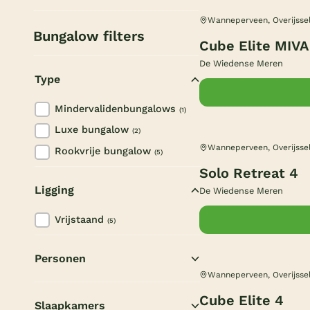
Wanneperveen, Overijsse
Bungalow filters
Cube Elite MIVA
De Wiedense Meren
Type
Mindervalidenbungalows
(1)
Luxe bungalow
(2)
Wanneperveen, Overijsse
Rookvrije bungalow
(5)
Solo Retreat 4
Ligging
De Wiedense Meren
Vrijstaand
(5)
Personen
Wanneperveen, Overijsse
2 personen
(1)
Cube Elite 4
Slaapkamers
3 personen