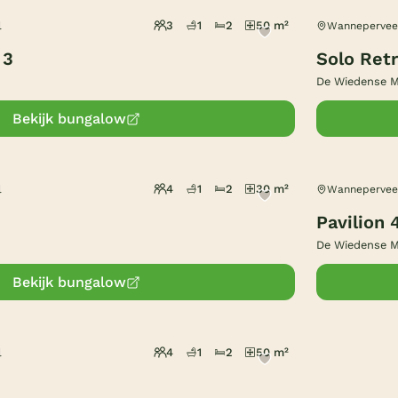
3
1
2
50 m²
l
Wanneperveen
 3
Solo Retr
De Wiedense 
Bekijk bungalow
4
1
2
30 m²
l
Wanneperveen
Pavilion 
De Wiedense 
Bekijk bungalow
4
1
2
50 m²
l