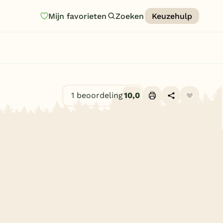
Mijn favorieten
Zoeken
Keuzehulp
Homepage
Last minutes
Top 12 aanbiedingen
1 beoordeling
10,0
Zomervakantie
Alle foto's (8)
Nazomeren
Vakantiehuizen
Vakantiepark keuzehulp
Onze vakantiegidsen
Vakantieparken