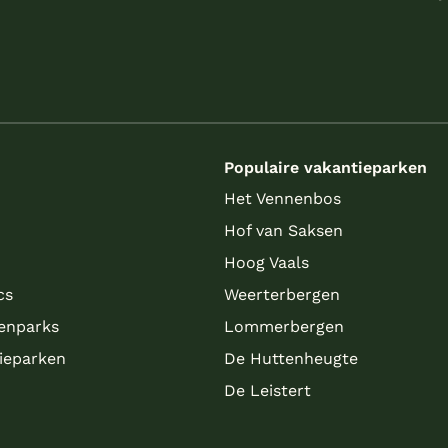
s
Populaire vakantieparken
Het Vennenbos
Hof van Saksen
Hoog Vaals
cs
Weerterbergen
enparks
Lommerbergen
tieparken
De Huttenheugte
De Leistert