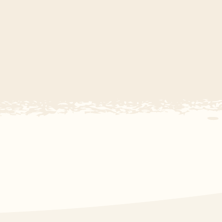
Duitsland
België
Blog
Onze e-boeken