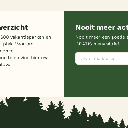
erzicht
Nooit meer ac
 600 vakantieparken en
Nooit meer een goede a
n plek. Waarom
GRATIS nieuwsbrief.
p onze
moeite en vind hier uw
alow.