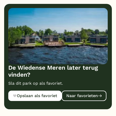
10
10
Eten
Service
10
7
Bungalows
Kindvriendelijk
9
Prijs/kwaliteit
De Wiedense Meren later terug
vinden?
Sla dit park op als favoriet.
Opslaan als favoriet
Naar favorieten