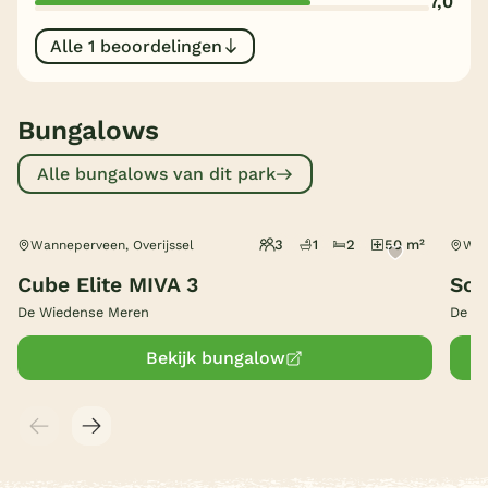
7,0
België
Alle 1 beoordelingen
Blog
Bungalows
Onze e-boeken
Alle bungalows van dit park
3
1
2
50 m²
Wanneperveen, Overijssel
Wan
Cube Elite MIVA 3
Sol
De Wiedense Meren
De W
Bekijk bungalow