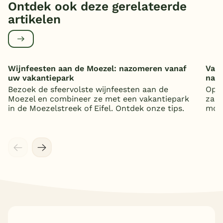
Ontdek ook deze gerelateerde
artikelen
Wijnfeesten aan de Moezel: nazomeren vanaf
Vaka
uw vakantiepark
nat
Bezoek de sfeervolste wijnfeesten aan de
Op z
Moezel en combineer ze met een vakantiepark
zand
in de Moezelstreek of Eifel. Ontdek onze tips.
mooi