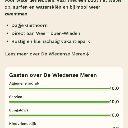
voor waterliefhebbers. Vaar met
een boot
het water
op,
surfen en waterskiën
en bij
mooi weer
Overdekt zwembad
zwemmen
.
Wildwaterbaan
Dagje Giethoorn
Indoor speeltuin
Direct aan Weerribben-Wieden
Alle populaire faciliteiten
Rustig en kleinschalig vakantiepark
Lees meer over De Wiedense Meren
Keuzehulp
Bestemmingen
Gasten over De Wiedense Meren
Algemene indruk
Nederland
10,0
Veluwe
Service
10,0
Texel
Bungalows
10,0
Limburg
Kindvriendelijk
Duitsland