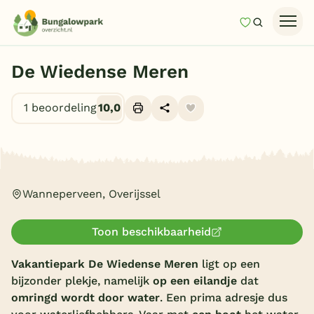
Mijn favori
Zoeken
Homepage
De Wiedense Meren
Last minutes
1 beoordeling
10,0
Top 12 aanbiedingen
Zomervakantie
Alle foto's (8)
Nazomeren
Vakantiehuizen
Wanneperveen, Overijssel
Vakantiepark keuzehulp
Toon beschikbaarheid
Onze vakantiegidsen
Vakantiepark De Wiedense Meren
ligt op een
Vakantieparken
bijzonder plekje, namelijk
op een eilandje
dat
omringd wordt door water
. Een prima adresje dus
Subtropisch zwembad