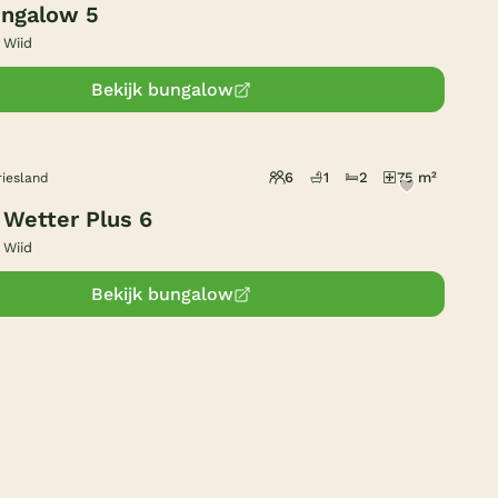
ngalow 5
Duitsland
 Wiid
België
Bekijk bungalow
Blog
6
1
2
75 m²
riesland
Onze e-boeken
 Wetter Plus 6
 Wiid
Bekijk bungalow