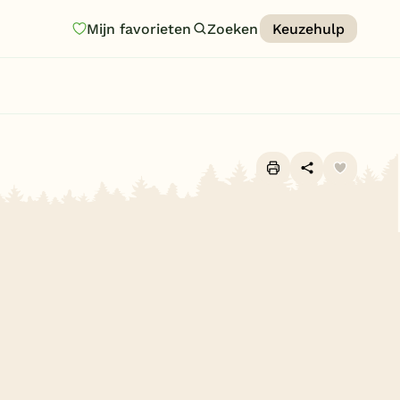
Mijn favorieten
Zoeken
Keuzehulp
Homepage
Last minutes
Top 12 aanbiedingen
Zomervakantie
Alle foto's (10)
Nazomeren
Vakantiehuizen
Vakantiepark keuzehulp
Onze vakantiegidsen
Vakantieparken