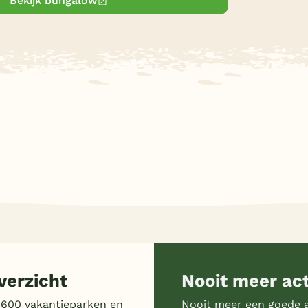
Bekijk bungalow
erzicht
Nooit meer ac
 600 vakantieparken en
Nooit meer een goede a