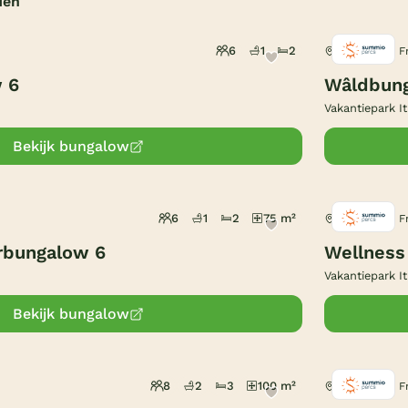
den
6
1
2
Earnewâld, F
 6
Wâldbun
Vakantiepark It
Bekijk bungalow
6
1
2
75 m²
Earnewâld, F
rbungalow 6
Wellness
Vakantiepark It
Bekijk bungalow
8
2
3
100 m²
Earnewâld, F