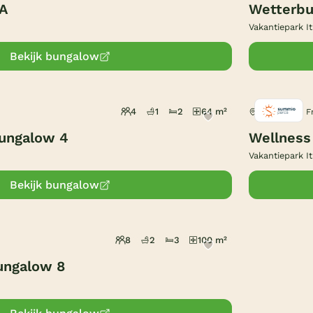
A
Wetterbu
Vakantiepark It
Bekijk bungalow
4
1
2
64 m²
Earnewâld, F
ungalow 4
Wellness
Vakantiepark It
Bekijk bungalow
8
2
3
100 m²
ungalow 8