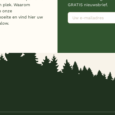
n plek. Waarom
GRATIS nieuwsbrief.
p onze
moeite en vind hier uw
alow.