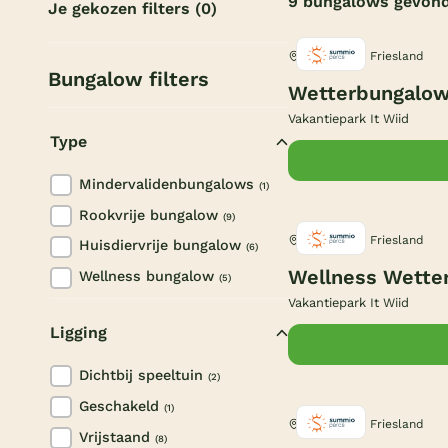
9 bungalows gevon
Je gekozen filters
(0)
Earnewâld, Friesland
Bungalow filters
Wetterbungalow
Vakantiepark It Wiid
Type
Mindervalidenbungalows
(1)
Rookvrije bungalow
(9)
Earnewâld, Friesland
Huisdiervrije bungalow
(6)
Wellness Wette
Wellness bungalow
(5)
Vakantiepark It Wiid
Ligging
Dichtbij speeltuin
(2)
Geschakeld
(1)
Earnewâld, Friesland
Vrijstaand
(8)