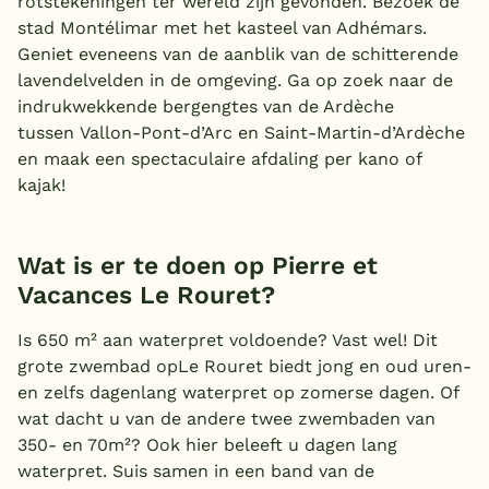
rotstekeningen ter wereld zijn gevonden. Bezoek de
stad Montélimar met het kasteel van Adhémars.
België
Geniet eveneens van de aanblik van de schitterende
lavendelvelden in de omgeving. Ga op zoek naar de
Blog
indrukwekkende bergengtes van de Ardèche
tussen Vallon-Pont-d’Arc en Saint-Martin-d’Ardèche
Onze e-boeken
en maak een spectaculaire afdaling per kano of
kajak!
Wat is er te doen op Pierre et
Vacances Le Rouret?
Is 650 m² aan waterpret voldoende? Vast wel! Dit
grote zwembad opLe Rouret biedt jong en oud uren-
en zelfs dagenlang waterpret op zomerse dagen. Of
wat dacht u van de andere twee zwembaden van
350- en 70m²? Ook hier beleeft u dagen lang
waterpret. Suis samen in een band van de