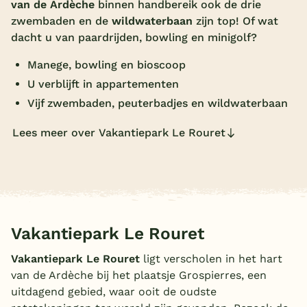
van de Ardèche
binnen handbereik ook de drie
Overdekt zwembad
zwembaden en de
wildwaterbaan
zijn top! Of wat
dacht u van paardrijden, bowling en minigolf?
Wildwaterbaan
Manege, bowling en bioscoop
Indoor speeltuin
U verblijft in appartementen
Alle populaire faciliteiten
Vijf zwembaden, peuterbadjes en wildwaterbaan
Keuzehulp
Lees meer over Vakantiepark Le Rouret
Bestemmingen
Nederland
Veluwe
Vakantiepark Le Rouret
Texel
Vakantiepark Le Rouret
ligt verscholen in het hart
van de Ardèche bij het plaatsje Grospierres, een
Limburg
uitdagend gebied, waar ooit de oudste
Duitsland