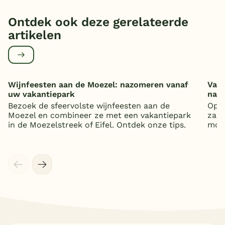
Ontdek ook deze gerelateerde
artikelen
Wijnfeesten aan de Moezel: nazomeren vanaf
Vaka
uw vakantiepark
nat
Bezoek de sfeervolste wijnfeesten aan de
Op z
Moezel en combineer ze met een vakantiepark
zand
in de Moezelstreek of Eifel. Ontdek onze tips.
mooi