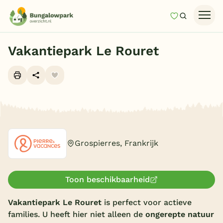
Mijn favori
Zoeken
Homepage
Vakantiepark Le Rouret
Last minutes
Top 12 aanbiedingen
Zomervakantie
Alle foto's (30)
Nazomeren
Vakantiehuizen
Grospierres, Frankrijk
Vakantiepark keuzehulp
Onze vakantiegidsen
Toon beschikbaarheid
Vakantieparken
Vakantiepark Le Rouret
is perfect voor actieve
families. U heeft hier niet alleen de
ongerepte natuur
Subtropisch zwembad