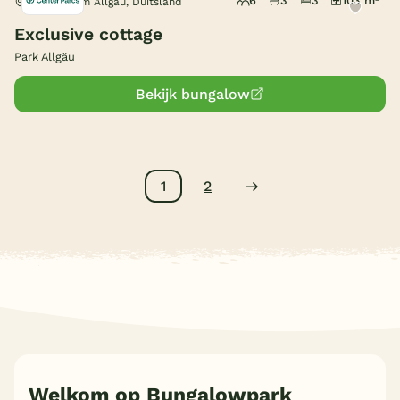
6
3
3
103 m²
Leutkirch im Allgäu, Duitsland
Exclusive cottage
Park Allgäu
Bekijk bungalow
1
2
Welkom op Bungalowpark