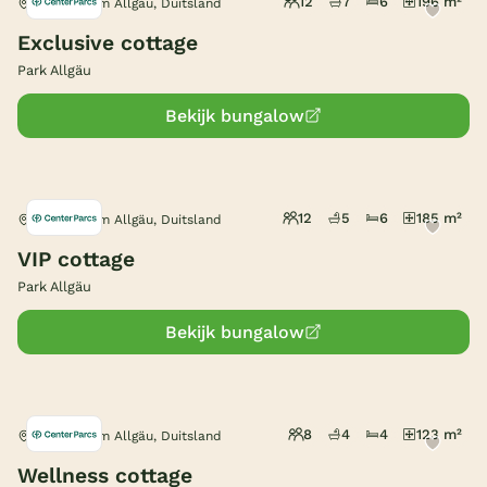
12
7
6
196 m²
Leutkirch im Allgäu, Duitsland
België
Exclusive cottage
Park Allgäu
Blog
Bekijk bungalow
Onze e-boeken
12
5
6
185 m²
Leutkirch im Allgäu, Duitsland
VIP cottage
Park Allgäu
Bekijk bungalow
8
4
4
123 m²
Leutkirch im Allgäu, Duitsland
Wellness cottage