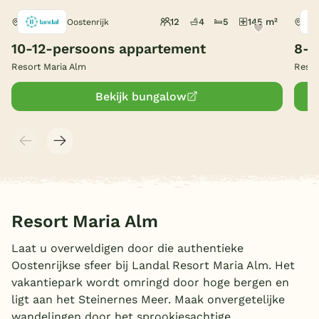
12
4
5
145 m²
Maria Alm, Oostenrijk
Mar
België
10-12-persoons appartement
8-1
Blog
Resort Maria Alm
Resor
Bekijk bungalow
Onze e-boeken
Resort Maria Alm
Laat u overweldigen door die authentieke
Oostenrijkse sfeer bij Landal Resort Maria Alm. Het
vakantiepark wordt omringd door hoge bergen en
ligt aan het Steinernes Meer. Maak onvergetelijke
wandelingen door het sprookjesachtige