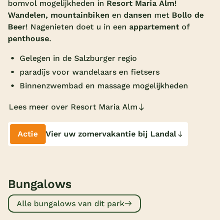
bomvol mogelijkheden in
Resort Maria Alm
!
Overdekt zwembad
Wandelen, mountainbiken
en
dansen
met
Bollo de
Beer
! Nagenieten doet u in een
appartement
of
Wildwaterbaan
penthouse
.
Indoor speeltuin
Gelegen in de Salzburger regio
Alle populaire faciliteiten
paradijs voor wandelaars en fietsers
Binnenzwembad en massage mogelijkheden
Keuzehulp
Lees meer over Resort Maria Alm
Bestemmingen
Actie
Vier uw zomervakantie bij Landal
Nederland
Veluwe
Bungalows
Texel
Limburg
Alle bungalows van dit park
Duitsland