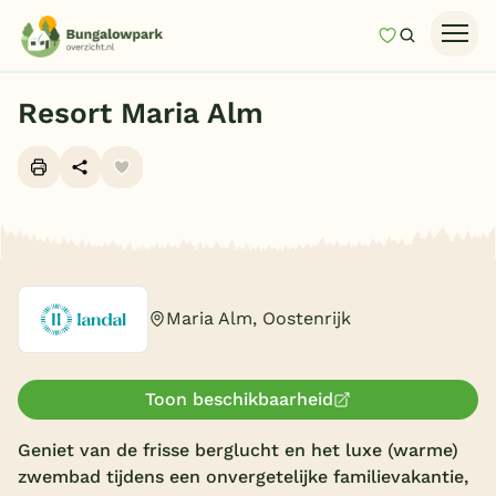
Mijn favori
Zoeken
Homepage
Resort Maria Alm
Last minutes
Top 12 aanbiedingen
Zomervakantie
Alle foto's (10)
Nazomeren
Vakantiehuizen
Maria Alm, Oostenrijk
Vakantiepark keuzehulp
Onze vakantiegidsen
Toon beschikbaarheid
Vakantieparken
Geniet van de frisse berglucht en het luxe (warme)
zwembad tijdens een onvergetelijke familievakantie,
Subtropisch zwembad