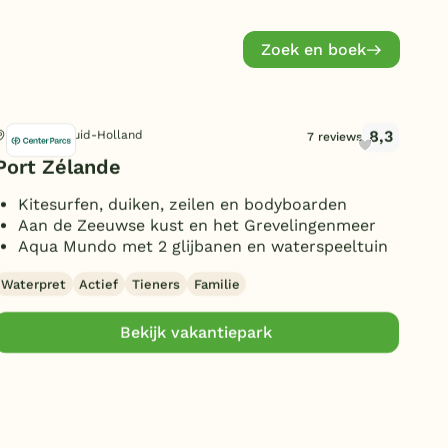
Zoek en boek
8,3
Ouddorp, Zuid-Holland
Mid
7 reviews
Port Zélande
Su
Kitesurfen, duiken, zeilen en bodyboarden
D
Aan de Zeeuwse kust en het Grevelingenmeer
W
Aqua Mundo met 2 glijbanen en waterspeeltuin
V
Waterpret
Actief
Tieners
Familie
Rus
Bekijk vakantiepark