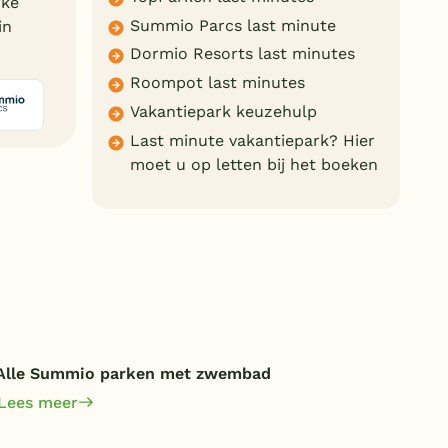
jke
Duitsland
Summio Parcs last minute
in
Dormio Resorts last minutes
België
Roompot last minutes
Blog
Vakantiepark keuzehulp
Last minute vakantiepark? Hier
Onze e-boeken
moet u op letten bij het boeken
Alle Summio parken met zwembad
Lees meer