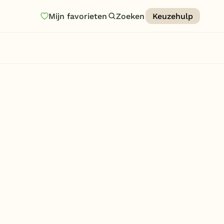
Mijn favorieten
Zoeken
Keuzehulp
Homepage
Last minutes
Top 12 aanbiedingen
Zomervakantie
Nazomeren
Vakantiehuizen
Vakantiepark keuzehulp
Onze vakantiegidsen
Vakantieparken