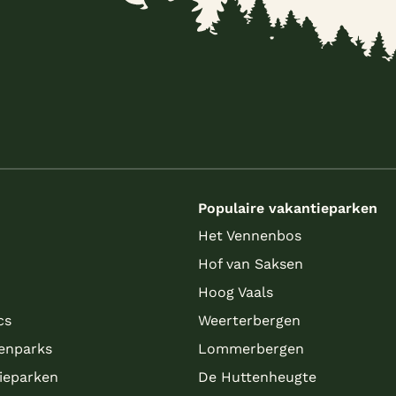
s
Populaire vakantieparken
Het Vennenbos
Hof van Saksen
Hoog Vaals
cs
Weerterbergen
enparks
Lommerbergen
tieparken
De Huttenheugte