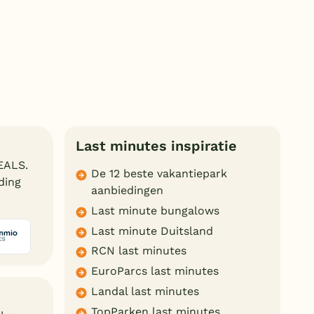
Subtropisch zwembad
Overdekt zwembad
Wildwaterbaan
Indoor speeltuin
Alle populaire faciliteiten
Last minutes inspiratie
Keuzehulp
EALS.
De 12 beste vakantiepark
eding
Bestemmingen
aanbiedingen
Last minute bungalows
Nederland
Last minute Duitsland
Veluwe
RCN last minutes
EuroParcs last minutes
Texel
Landal last minutes
Limburg
TopParken last minutes