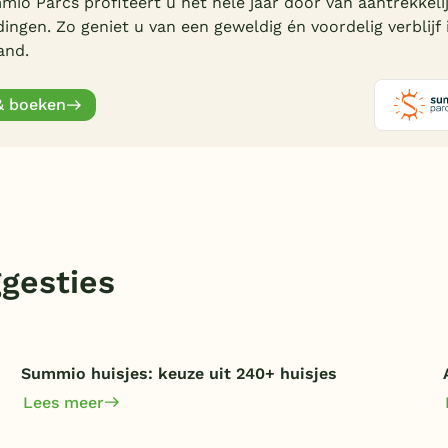
mio Parcs profiteert u het hele jaar door van aantrekkeli
ingen. Zo geniet u van een geweldig én voordelig verblijf 
and.
& boeken
gesties
Summio huisjes: keuze uit 240+ huisjes
Lees meer