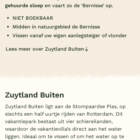
gehuurde sloep
en vaart zo de ‘Bernisse’ op.
Overdekt zwembad
NIET BOEKBAAR
Wildwaterbaan
Midden in natuurgebied de Bernisse
Indoor speeltuin
Vissen vanaf uw eigen aanlegsteiger of vlonder
Alle populaire faciliteiten
Lees meer over Zuytland Buiten
Keuzehulp
Bestemmingen
Nederland
Zuytland Buiten
Veluwe
Zuytland Buiten ligt aan de Stompaardse Plas, op
slechts een half uurtje rijden van Rotterdam. Dit
Texel
vakantiepark bestaat uit vier schiereilanden,
Limburg
waardoor de vakantievilla’s direct aan het water
liggen. Ideaal om te vissen of om het water op te
Duitsland