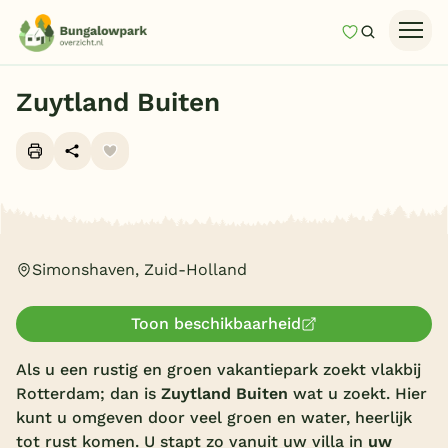
Mijn favori
Zoeken
Homepage
Zuytland Buiten
Last minutes
Top 12 aanbiedingen
Zomervakantie
Alle foto's (10)
Nazomeren
Simonshaven, Zuid-Holland
Vakantiehuizen
Vakantiepark keuzehulp
Toon beschikbaarheid
Onze vakantiegidsen
Als u een rustig en groen vakantiepark zoekt vlakbij
Vakantieparken
Rotterdam; dan is
Zuytland Buiten
wat u zoekt. Hier
kunt u omgeven door veel groen en water, heerlijk
Subtropisch zwembad
tot rust komen. U stapt zo vanuit uw villa in
uw