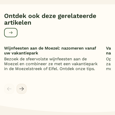
Ontdek ook deze gerelateerde
artikelen
Wijnfeesten aan de Moezel: nazomeren vanaf
Vaka
uw vakantiepark
nat
Bezoek de sfeervolste wijnfeesten aan de
Op z
Moezel en combineer ze met een vakantiepark
zand
in de Moezelstreek of Eifel. Ontdek onze tips.
mooi