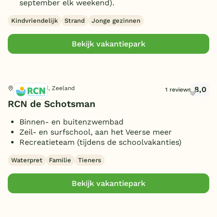
september elk weekend).
Wasmachine/droger
(5)
10 personen
(1)
Overdekt Terras/veranda
Kindvriendelijk
Strand
Jonge gezinnen
(15)
(Sfeer)haard
(7)
Toon
meer filters (4)
Bekijk vakantiepark
Smart TV
(9)
Parkeren bij bungalow
(16)
Huisdieren toegestaan
(14)
8,0
Kamperland, Zeeland
1 reviews
RCN de Schotsman
Binnen- en buitenzwembad
Zeil- en surfschool, aan het Veerse meer
Recreatieteam (tijdens de schoolvakanties)
Waterpret
Familie
Tieners
Bekijk vakantiepark