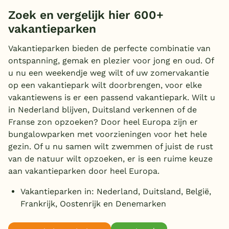
Zoek en vergelijk hier 600+
Overdekt zwembad
vakantieparken
Wildwaterbaan
Aanbieder
Vakantieparken bieden de perfecte combinatie van
Indoor speeltuin
ontspanning, gemak en plezier voor jong en oud. Of
RCN
(17)
u nu een weekendje weg wilt of uw zomervakantie
Alle populaire faciliteiten
op een vakantiepark wilt doorbrengen, voor elke
Zwemmen
Keuzehulp
vakantiewens is er een passend vakantiepark. Wilt u
in Nederland blijven, Duitsland verkennen of de
Overdekt zwembad
(3)
Franse zon opzoeken? Door heel Europa zijn er
Kinderpret
Bestemmingen
Openlucht zwembad
(10)
bungalowparken met voorzieningen voor het hele
Kinderbad
(3)
Indoor speeltuin
gezin. Of u nu samen wilt zwemmen of juist de rust
(3)
Nederland
van de natuur wilt opzoeken, er is een ruime keuze
Waterglijbaan
Familie
(6)
Buiten speeltuin
(17)
Veluwe
aan vakantieparken door heel Europa.
Wildwaterbaan
(2)
Airtrampoline
Toon
meer filters (4)
(4)
E-bike/fietsverhuur
(12)
Texel
Natuurlijk zwemwater
Vakantieparken in: Nederland, Duitsland, België,
(2)
Kinderanimatie
Sport en spel
(17)
Funbikes
(3)
Frankrijk, Oostenrijk en Denemarken
Recreatiemeer/strand
(5)
Limburg
Kinderboerderij/dierenweide
Animatie/Entertainment
Toon
meer filters (6)
(17)
Multifunctioneel sportveld
(10)
(4)
Lig/zonneweide
(1)
Duitsland
Bowling
Watersport
(1)