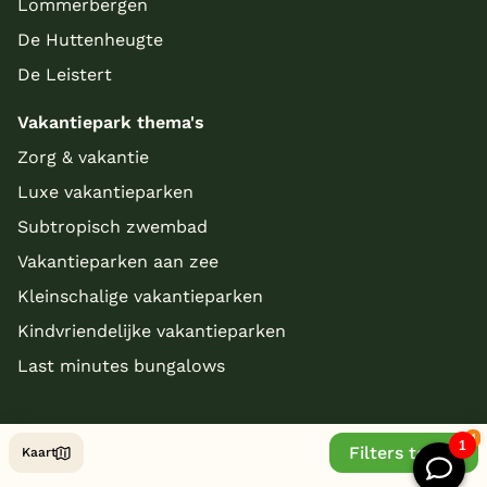
Lommerbergen
De Huttenheugte
De Leistert
Vakantiepark thema's
Zorg & vakantie
Luxe vakantieparken
Subtropisch zwembad
Vakantieparken aan zee
Kleinschalige vakantieparken
Kindvriendelijke vakantieparken
Last minutes bungalows
Filters tonen
Kaart
© Copyright 2026 - bungalowparkoverzicht.nl
Website by
/ Stijlbreuk