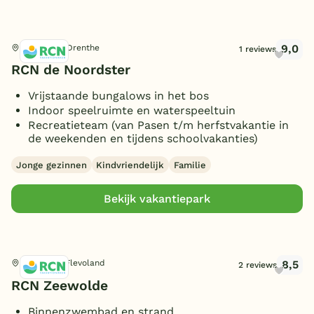
9,0
Dwingeloo, Drenthe
1 reviews
RCN de Noordster
Vrijstaande bungalows in het bos
Indoor speelruimte en waterspeeltuin
Recreatieteam (van Pasen t/m herfstvakantie in
de weekenden en tijdens schoolvakanties)
Jonge gezinnen
Kindvriendelijk
Familie
Bekijk vakantiepark
8,5
Zeewolde, Flevoland
2 reviews
RCN Zeewolde
Binnenzwembad en strand