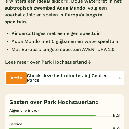
’s winters een ideaal skioord. Dolle waterpret in het
subtropisch zwembad Aqua Mundo
, volg een
Overdekt zwembad
voetbal clinic en spelen in
Europa’s langste
Wildwaterbaan
speeltuin
.
Indoor speeltuin
Kindercottages met een eigen speeltuin
Alle populaire faciliteiten
Aqua Mundo met 5 glijbanen en waterspeeltuin
Met Europa's langste speeltuin AVENTURA 2.0
Keuzehulp
Lees meer over Park Hochsauerland
Bestemmingen
Check deze last minutes bij Center
Actie
Parcs
Nederland
Veluwe
Gasten over Park Hochsauerland
Texel
Algemene indruk
8,3
Limburg
Service
Duitsland
8,0