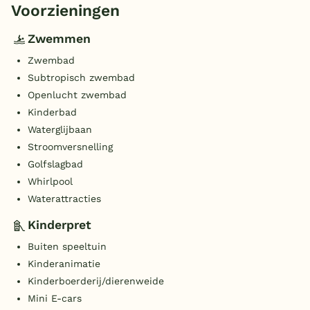
Voorzieningen
Zwemmen
Zwembad
Subtropisch zwembad
Openlucht zwembad
Kinderbad
Waterglijbaan
Stroomversnelling
Golfslagbad
Whirlpool
Waterattracties
Kinderpret
Buiten speeltuin
Kinderanimatie
Kinderboerderij/dierenweide
Mini E-cars