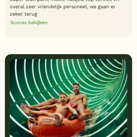
overal zeer vriendelijk personeel, we gaan er
zeker terug
Scores bekijken
10
10
Algemene indruk
Ligging
8
10
Eten
Service
10
10
Bungalows
Kindvriendelijk
9
Prijs/kwaliteit