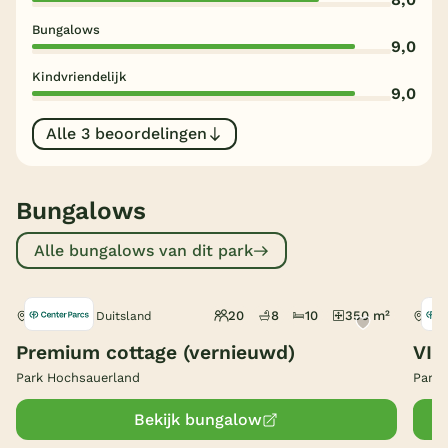
Bungalows
België
9,0
Kindvriendelijk
Blog
9,0
Alle 3 beoordelingen
Onze e-boeken
Bungalows
Alle bungalows van dit park
20
8
10
350 m²
Medebach, Duitsland
Med
Premium cottage (vernieuwd)
VIP
Park Hochsauerland
Park 
Bekijk bungalow