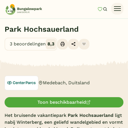
Mijn favori
Zoeken
Homepage
Park Hochsauerland
Last minutes
3 beoordelingen
8,3
Top 12 aanbiedingen
Zomervakantie
Alle foto's (22)
Nazomeren
Vakantiehuizen
Medebach, Duitsland
Vakantiepark keuzehulp
Onze vakantiegidsen
Toon beschikbaarheid
Vakantieparken
Het bruisende vakantiepark
Park Hochsauerland
ligt
nabij Winterberg, een geliefd wandelgebied en vormt
Subtropisch zwembad