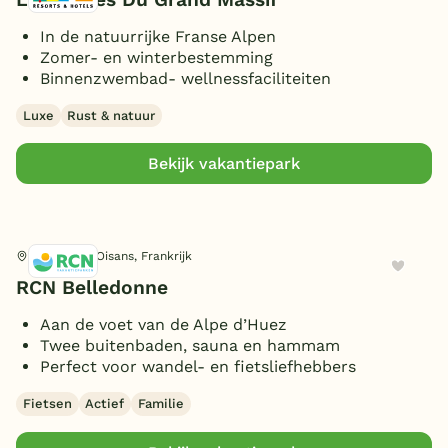
Basketbalveld
(1)
Horeca
België
Fitness
In de natuurrijke Franse Alpen
(1)
Zomer- en winterbestemming
Restaurant(s)
(1)
Binnenzwembad- wellnessfaciliteiten
Blog
Wellness
Snackbar
(1)
Luxe
Rust & natuur
Cafe/Bar
(1)
Onze e-boeken
Sauna/Turks stoombad
(2)
Bekijk vakantiepark
Broodjesservice
Omgeving
(1)
Parkshop
(1)
Toon
meer filters (2)
In de bergen
(2)
Barbecue/gourmet
(1)
Algemeen
Le Bourg-d'Oisans, Frankrijk
Wifi gehele park (gratis)
(1)
RCN Belledonne
Oplaadpunt elektrische auto
Aan de voet van de Alpe d’Huez
(2)
Twee buitenbaden, sauna en hammam
Vakantiekerk
(1)
Type
Perfect voor wandel- en fietsliefhebbers
Wasserette/wasmachine
(1)
Mindervalidenbungalows
(1)
Fietsen
Actief
Familie
Ligging
Rookvrije bungalow
(1)