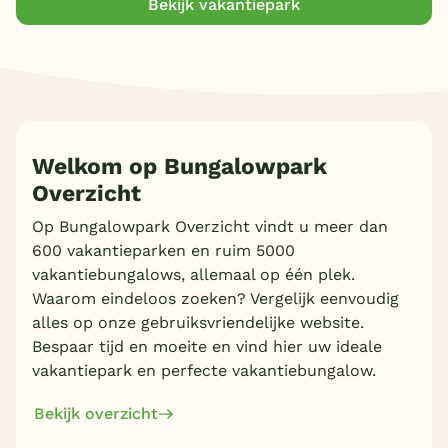
Bekijk vakantiepark
Huisdiervrije bungalow
(1)
Vrijstaand
(1)
Personen
2 personen
(1)
Slaapkamers
4 personen
(2)
6 personen
(2)
1 slaapkamer
(1)
Welkom op Bungalowpark
8 personen
Badkamers
(1)
2 slaapkamers
Overzicht
(1)
10 personen
(1)
3 slaapkamers
Toon
meer filters (1)
(1)
1 badkamer
Op Bungalowpark Overzicht vindt u meer dan
(1)
Extra
600 vakantieparken en ruim 5000
2 badkamers
(1)
vakantiebungalows, allemaal op één plek.
Overdekt Terras/veranda
(1)
Waarom eindeloos zoeken? Vergelijk eenvoudig
Toon
2 vakantieparken gevonden
alles op onze gebruiksvriendelijke website.
Parkeren bij bungalow
(1)
Bespaar tijd en moeite en vind hier uw ideale
Huisdieren toegestaan
(1)
vakantiepark en perfecte vakantiebungalow.
Bekijk overzicht