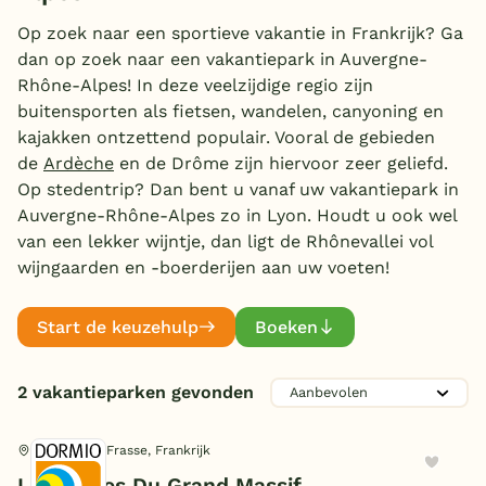
Overdekt zwembad
Op zoek naar een sportieve vakantie in Frankrijk? Ga
dan op zoek naar een vakantiepark in Auvergne-
Wildwaterbaan
Aanbieder
Rhône-Alpes! In deze veelzijdige regio zijn
buitensporten als fietsen, wandelen, canyoning en
Indoor speeltuin
RCN
(1)
kajakken ontzettend populair. Vooral de gebieden
Alle populaire faciliteiten
Dormio
de
Ardèche
en de Drôme zijn hiervoor zeer geliefd.
(1)
Op stedentrip? Dan bent u vanaf uw vakantiepark in
Keuzehulp
Auvergne-Rhône-Alpes zo in Lyon. Houdt u ook wel
Zwemmen
van een lekker wijntje, dan ligt de Rhônevallei vol
wijngaarden en -boerderijen aan uw voeten!
Bestemmingen
Overdekt zwembad
(1)
Kinderpret
Openlucht zwembad
(1)
Nederland
Start de keuzehulp
Boeken
Buiten speeltuin
(1)
Veluwe
Familie
Kinderanimatie
(1)
2 vakantieparken gevonden
Texel
E-bike/fietsverhuur
(1)
Limburg
Sport en spel
Animatie/Entertainment
Arâches-la-Frasse, Frankrijk
(1)
Les Portes Du Grand Massif
Duitsland
Jeu de boules
(1)