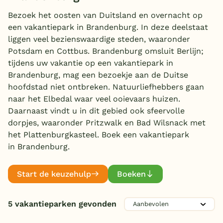
Overdekt zwembad
Bezoek het oosten van Duitsland en overnacht op
een vakantiepark in Brandenburg. In deze deelstaat
Wildwaterbaan
liggen veel bezienswaardige steden, waaronder
Potsdam en Cottbus. Brandenburg omsluit Berlijn;
Indoor speeltuin
Aanbieder
tijdens uw vakantie op een vakantiepark in
Alle populaire faciliteiten
Roompot
Brandenburg, mag een bezoekje aan de Duitse
(1)
hoofdstad niet ontbreken. Natuurliefhebbers gaan
Individueel
(4)
Keuzehulp
naar het Elbedal waar veel ooievaars huizen.
Daarnaast vindt u in dit gebied ook sfeervolle
Zwemmen
dorpjes, waaronder Pritzwalk en Bad Wilsnack met
Bestemmingen
het Plattenburgkasteel. Boek een vakantiepark
Subtropisch zwembad
(1)
in Brandenburg.
Nederland
Kinderpret
Overdekt zwembad
(1)
Veluwe
Openlucht zwembad
(1)
Indoor speeltuin
Start de keuzehulp
Boeken
(2)
Texel
Kinderbad
Familie
(2)
Buiten speeltuin
(5)
Waterglijbaan
(1)
Limburg
5 vakantieparken gevonden
Kids club
Toon
meer filters (4)
(1)
E-bike/fietsverhuur
(3)
Waterglijbaan XL
(1)
Gaming/speelhal
Sport en spel
(1)
Duitsland
Animatie/Entertainment
(1)