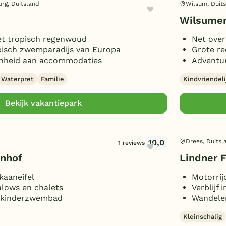
rg, Duitsland
Wilsum, Duit
Wilsumer
het tropisch regenwoud
Net over
pisch zwemparadijs van Europa
Grote re
enheid aan accommodaties
Adventur
Waterpret
Familie
Kindvriendeli
Bekijk vakantiepark
10,0
Drees, Duitsl
1 reviews
enhof
Lindner 
kaaneifel
Motorrij
alows en chalets
Verblijf 
n kinderzwembad
Wandelen
Kleinschalig