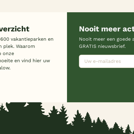
erzicht
Nooit meer ac
 600 vakantieparken en
Nooit meer een goede a
n plek. Waarom
GRATIS nieuwsbrief.
p onze
moeite en vind hier uw
alow.