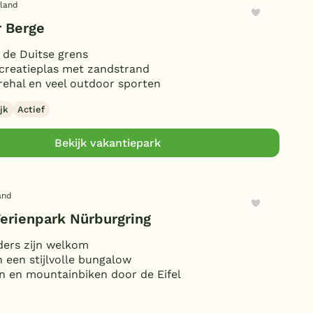
sland
 Berge
 de Duitse grens
creatieplas met zandstrand
ehal en veel outdoor sporten
jk
Actief
Bekijk vakantiepark
and
Ferienpark Nürburgring
ders zijn welkom
in een stijlvolle bungalow
 en mountainbiken door de Eifel