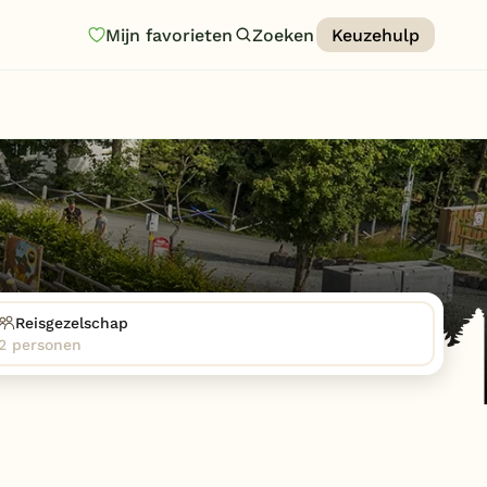
Mijn favorieten
Zoeken
Keuzehulp
Homepage
Last minutes
Top 12 aanbiedingen
Zomervakantie
Nazomeren
Vakantiehuizen
Reisgezelschap
2 personen
Vakantiepark keuzehulp
Onze vakantiegidsen
Vakantieparken