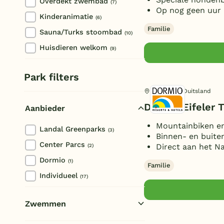
Overdekt zwembad
(7)
Op nog geen uur 
Kinderanimatie
(6)
Familie
Sauna/Turks stoombad
(10)
Huisdieren welkom
(9)
Park filters
Heimbach, Duitsland
Dormio Eifeler T
Aanbieder
Mountainbiken e
Landal Greenparks
(3)
Binnen- en buit
Center Parcs
Direct aan het Na
(2)
Dormio
(1)
Familie
Individueel
(17)
Zwemmen