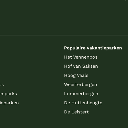
s
Populaire vakantieparken
Het Vennenbos
Hof van Saksen
Hoog Vaals
cs
Weerterbergen
enparks
Lommerbergen
tieparken
De Huttenheugte
De Leistert