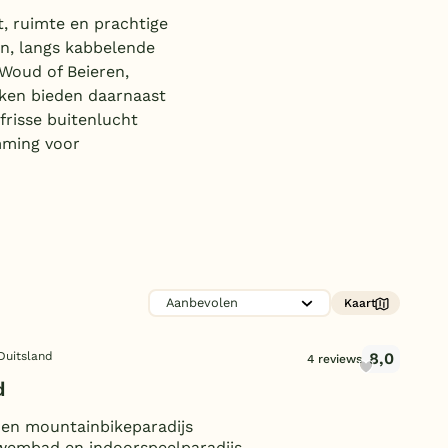
Subtropisch zwembad
t, ruimte en prachtige
en, langs kabbelende
Overdekt zwembad
 Woud of Beieren,
Wildwaterbaan
arken bieden daarnaast
frisse buitenlucht
Indoor speeltuin
mming voor
Alle populaire faciliteiten
Keuzehulp
Bestemmingen
Kaart
Nederland
Veluwe
8,0
Duitsland
4 reviews
d
Texel
en mountainbikeparadijs
Limburg
wembad en indoorspeelparadijs