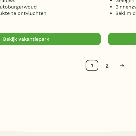
galows
Gelegen 
Teutoburgerwoud
Binnenz
ukte te ontvluchten
Beklim 
Bekijk vakantiepark
1
2