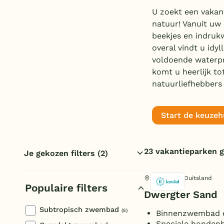
U zoekt een vakant
natuur! Vanuit uw
beekjes en indrukw
overal vindt u idy
voldoende waterpre
komt u heerlijk t
natuurliefhebbers 
Start de keuzeh
23 vakantieparken 
Je gekozen filters
(2)
In de bossen/bosrijk
Molbergen, Duitsland
Populaire filters
Duitsland
Dwergter Sand
Reset filters
Subtropisch zwembad
(5)
Binnenzwembad e
Speciale honden