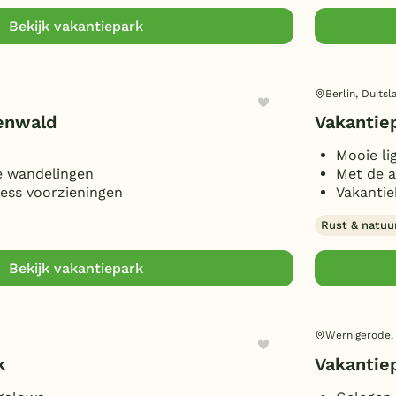
Bekijk vakantiepark
Berlin, Duitsl
fenwald
Vakantie
Mooie li
e wandelingen
Met de a
ness voorzieningen
Vakantie
Rust & natuu
Bekijk vakantiepark
Wernigerode,
k
Vakantie