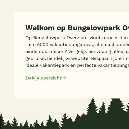
Omheinde tuin/terras
(3)
(Sfeer)haard
(2)
Toon
meer filters (4)
Smart TV
(1)
Welkom op Bungalowpark Ov
Parkeren bij bungalow
(3)
Op Bungalowpark Overzicht vindt u meer dan
Huisdieren toegestaan
(3)
ruim 5000 vakantiebungalows, allemaal op éé
eindeloos zoeken? Vergelijk eenvoudig alles o
gebruiksvriendelijke website. Bespaar tijd en 
ideale vakantiepark en perfecte vakantiebung
Bekijk overzicht