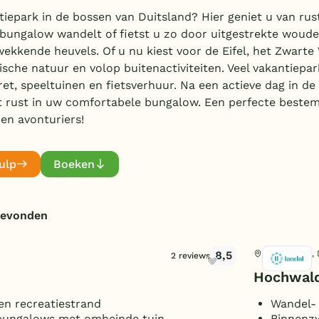
iepark in de bossen van Duitsland? Hier geniet u van rus
 bungalow wandelt of fietst u zo door uitgestrekte woud
ekkende heuvels. Of u nu kiest voor de Eifel, het Zwarte
llische natuur en volop buitenactiviteiten. Veel vakantiep
t, speeltuinen en fietsverhuur. Na een actieve dag in de 
ot rust in uw comfortabele bungalow. Een perfecte beste
en avonturiers!
ulp
Boeken
gevonden
8,5
Kell am See, 
2 reviews
Hochwal
n recreatiestrand
Wandel- 
bungalows met omheinde tuin
Binnenz