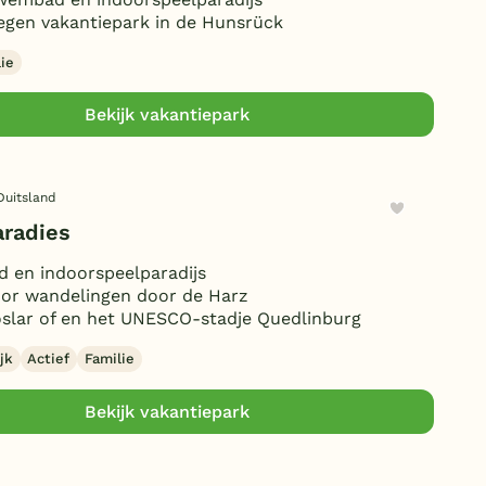
gen vakantiepark in de Hunsrück
Duitsland
België
lie
Bekijk vakantiepark
Blog
Onze e-boeken
Duitsland
aradies
 en indoorspeelparadijs
oor wandelingen door de Harz
slar of en het UNESCO-stadje Quedlinburg
jk
Actief
Familie
Bekijk vakantiepark