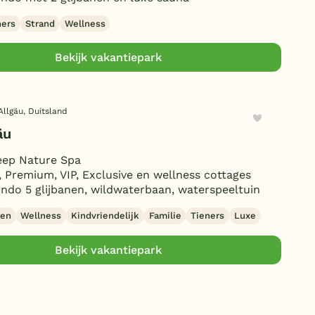
Duitsland
ners
Strand
Wellness
België
Bekijk vakantiepark
Blog
Allgäu, Duitsland
Onze e-boeken
äu
eep Nature Spa
 Premium, VIP, Exclusive en wellness cottages
do 5 glijbanen, wildwaterbaan, waterspeeltuin
nen
Wellness
Kindvriendelijk
Familie
Tieners
Luxe
Bekijk vakantiepark