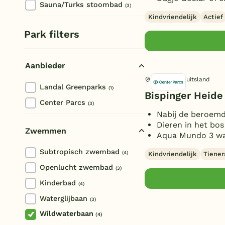
Sauna/Turks stoombad
(3)
Kindvriendelijk
Actief
Park filters
Aanbieder
Bispingen, Duitsland
Landal Greenparks
(1)
Bispinger Heide
Center Parcs
(3)
Nabij de beroem
Dieren in het bo
Zwemmen
Aqua Mundo 3 wat
Subtropisch zwembad
(4)
Kindvriendelijk
Tiener
Openlucht zwembad
(3)
Kinderbad
(4)
Waterglijbaan
(3)
Wildwaterbaan
(4)