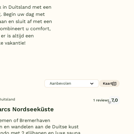
Subtropisch zwembad
k in Duitsland met een
g. Begin uw dag met
Overdekt zwembad
aan en sluit af met een
Wildwaterbaan
 combineert u comfort,
er is altijd een
Indoor speeltuin
ke vakantie!
Alle populaire faciliteiten
Keuzehulp
Bestemmingen
Kaart
Nederland
7,0
Duitsland
1 reviews
Veluwe
arcs Nordseeküste
Texel
remen of Bremerhaven
n en wandelen aan de Duitse kust
Limburg
do met 2 glijbanen en luxe sauna