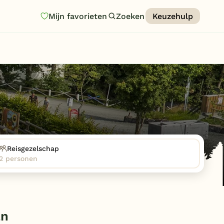
Mijn favorieten
Zoeken
Keuzehulp
Homepage
Last minutes
Top 12 aanbiedingen
Zomervakantie
Nazomeren
Vakantiehuizen
Reisgezelschap
2 personen
Vakantiepark keuzehulp
Onze vakantiegidsen
Vakantieparken
an