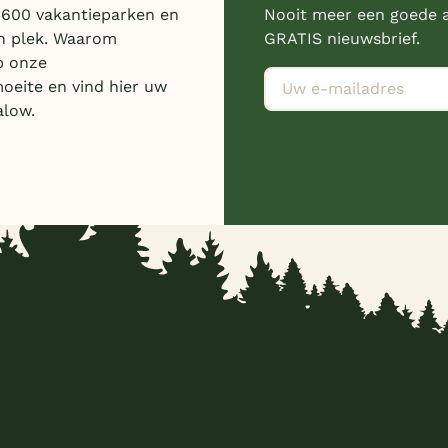
 600 vakantieparken en
Nooit meer een goede a
n plek. Waarom
GRATIS nieuwsbrief.
p onze
moeite en vind hier uw
alow.