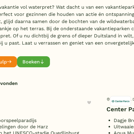
vakantie vol waterpret? Wat dacht u van een vakantiepar
rfect voor gezinnen die houden van actie én ontspannin
jt, glijd daarna samen door de bochten van de wildwaterb
rankje op het terras. Bij de onderstaande vakantieparken
et. Of u nu dichtbij de grens of dieper Duitsland in wilt, 
ij u past. Laat u verrassen en geniet van een onvergetelij
ulp
Boeken
evonden
Butjadingen, 
Center P
orspeelparadijs
Dagje B
elingen door de Harz
Uitwaaie
en het UNESCO-stadje Quedlinburg
Aqua Mun