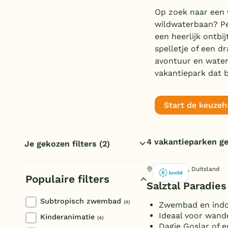
Op zoek naar een 
wildwaterbaan? Pe
een heerlijk ontbi
spelletje of een d
avontuur en waterpr
vakantiepark dat b
Start de keuzeh
4 vakantieparken g
Je gekozen filters
(2)
Wildwaterbaan
Duitsland
Bad Sachsa, Duitsland
Populaire filters
Reset filters
Salztal Paradies
Subtropisch zwembad
(4)
Zwembad en indo
Ideaal voor wand
Kinderanimatie
(4)
Dagje Goslar of 