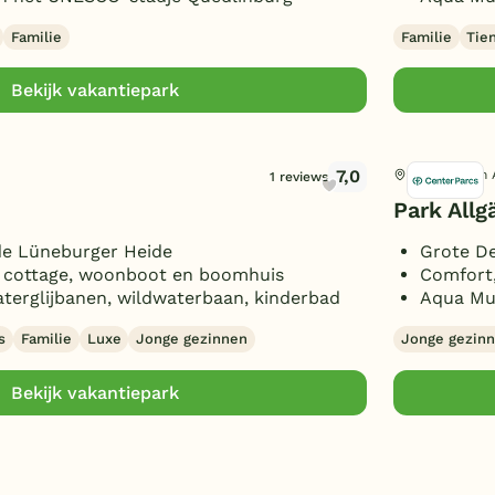
Familie
Familie
Tie
Bekijk vakantiepark
7,0
Leutkirch im 
1 reviews
Park Allg
de Lüneburger Heide
Grote D
s cottage, woonboot en boomhuis
Comfort,
erglijbanen, wildwaterbaan, kinderbad
Aqua Mun
s
Familie
Luxe
Jonge gezinnen
Jonge gezin
Bekijk vakantiepark