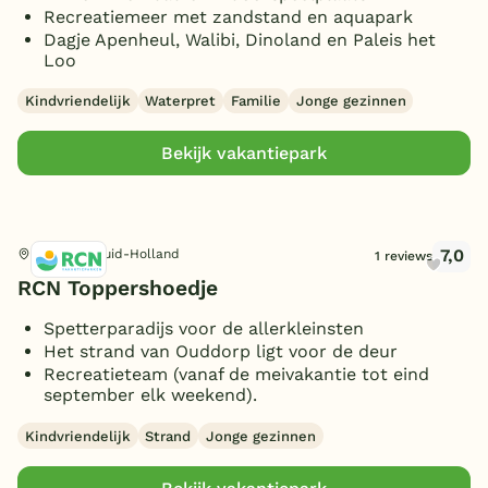
Recreatiemeer met zandstand en aquapark
Ligbad
(1)
Dagje Apenheul, Walibi, Dinoland en Paleis het
Gameroom/console
(4)
Loo
Huisdieren toegestaan
(121)
Kindvriendelijk
Waterpret
Familie
Jonge gezinnen
Bekijk vakantiepark
7,0
Ouddorp, Zuid-Holland
1 reviews
RCN Toppershoedje
Spetterparadijs voor de allerkleinsten
Het strand van Ouddorp ligt voor de deur
Recreatieteam (vanaf de meivakantie tot eind
september elk weekend).
Kindvriendelijk
Strand
Jonge gezinnen