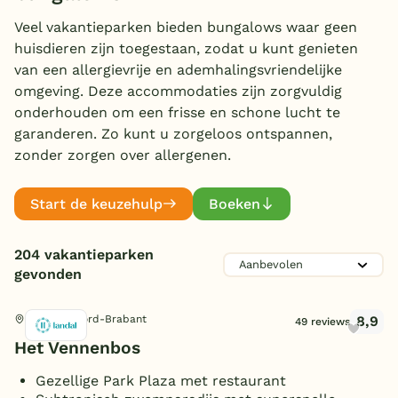
Huisdieren welkom
Overdekt zwembad
(41)
Veel vakantieparken bieden bungalows waar geen
huisdieren zijn toegestaan, zodat u kunt genieten
Wildwaterbaan
van een allergievrije en ademhalingsvriendelijke
omgeving. Deze accommodaties zijn zorgvuldig
Indoor speeltuin
onderhouden om een frisse en schone lucht te
Aanbieder
Alle populaire faciliteiten
garanderen. Zo kunt u zorgeloos ontspannen,
zonder zorgen over allergenen.
Landal Greenparks
(85)
Keuzehulp
EuroParcs
(7)
Start de keuzehulp
Boeken
Topparken
(1)
Bestemmingen
RCN
(14)
204 vakantieparken
Nederland
Roompot
(55)
gevonden
Toon
meer filters (4)
Veluwe
Molecaten
(15)
8,9
Hapert, Noord-Brabant
49 reviews
Summio Parcs
(19)
Texel
Zwemmen
Het Vennenbos
Individueel
(8)
Limburg
Subtropisch zwembad
(11)
Gezellige Park Plaza met restaurant
Duitsland
Kinderpret