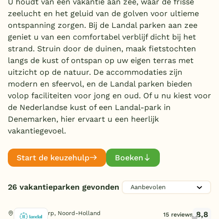
U houdt van een vakantie aan zee, waar de frisse
zeelucht en het geluid van de golven voor ultieme
Overdekt zwembad
ontspanning zorgen. Bij de Landal parken aan zee
Wildwaterbaan
geniet u van een comfortabel verblijf dicht bij het
strand. Struin door de duinen, maak fietstochten
Indoor speeltuin
Aanbieder
langs de kust of ontspan op uw eigen terras met
Alle populaire faciliteiten
uitzicht op de natuur. De accommodaties zijn
Landal Greenparks
(26)
modern en sfeervol, en de Landal parken bieden
Keuzehulp
volop faciliteiten voor jong en oud. Of u nu kiest voor
Zwemmen
de Nederlandse kust of een Landal-park in
Denemarken, hier ervaart u een heerlijk
Bestemmingen
Subtropisch zwembad
(1)
vakantiegevoel.
Kinderpret
Overdekt zwembad
(7)
Nederland
Openlucht zwembad
(1)
Indoor speeltuin
(7)
Start de keuzehulp
Boeken
Veluwe
Kinderbad
Familie
(7)
Buiten speeltuin
(15)
Texel
Waterglijbaan
(4)
Airtrampoline
Toon
meer filters (7)
26 vakantieparken gevonden
(4)
E-bike/fietsverhuur
(16)
Stroomversnelling
(1)
Limburg
Kinderanimatie
Sport en spel
(1)
Animatie/Entertainment
(5)
Whirlpool
(6)
8,8
De Cocksdorp, Noord-Holland
Kids club
15 reviews
(1)
Duitsland
Bowling
Toon
meer filters (4)
(3)