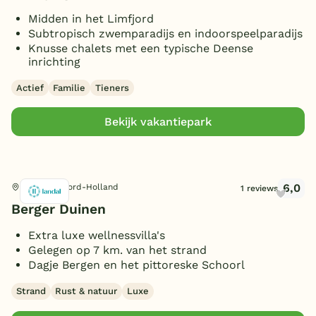
2 badkamers
(16)
8 personen
Midden in het Limfjord
(12)
5 slaapkamers
(4)
3 badkamers
Toon
meer filters (5)
(8)
Sauna
(14)
Subtropisch zwemparadijs en indoorspeelparadijs
10 personen
(4)
6 slaapkamers
(4)
4 badkamers
Knusse chalets met een typische Deense
Toon
26 vakantieparken gevonden
(2)
Bubbelbad (binnen)
(4)
12 personen
inrichting
(5)
8 slaapkamers
(1)
5 badkamers
(1)
Bubbelbad (buiten)
Toon
meer filters (3)
(2)
16 personen
(1)
11 slaapkamers
(1)
Actief
Familie
Tieners
6 badkamers
(2)
Sunshower
(6)
12 slaapkamers
(2)
8 badkamers
(1)
Wasmachine/droger
(16)
Bekijk vakantiepark
Toon
meer filters (7)
Overdekt Terras/veranda
(3)
Omheinde tuin/terras
(6)
(Sfeer)haard
(6)
6,0
Schoorl, Noord-Holland
1 reviews
Smart TV
(7)
Berger Duinen
Parkeren bij bungalow
(14)
Extra luxe wellnessvilla's
Huisdieren toegestaan
(19)
Gelegen op 7 km. van het strand
Dagje Bergen en het pittoreske Schoorl
Strand
Rust & natuur
Luxe