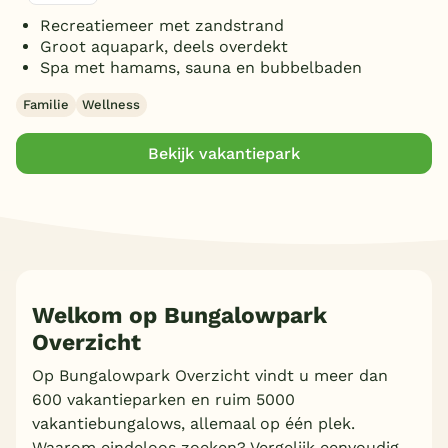
3 badkamers
Toon
meer filters (1)
(1)
Bubbelbad (binnen)
(1)
Recreatiemeer met zandstrand
5 badkamers
Toon
4 vakantieparken gevonden
(1)
Overdekt Terras/veranda
(2)
Groot aquapark, deels overdekt
7 badkamers
Spa met hamams, sauna en bubbelbaden
(1)
Toon
meer filters (1)
Familie
Wellness
Bekijk vakantiepark
Welkom op Bungalowpark
Overzicht
Op Bungalowpark Overzicht vindt u meer dan
600 vakantieparken en ruim 5000
vakantiebungalows, allemaal op één plek.
Waarom eindeloos zoeken? Vergelijk eenvoudig