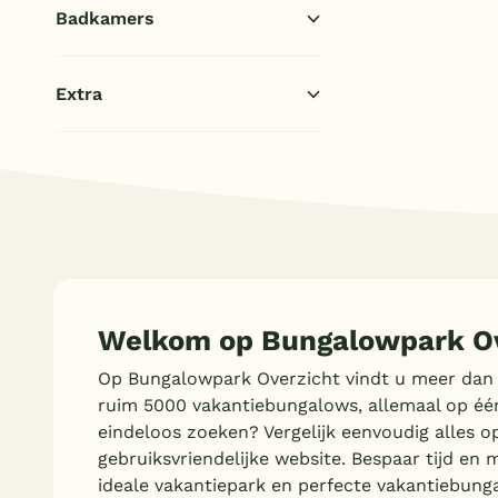
8 personen
Badkamers
(1)
2 slaapkamers
(1)
10 personen
(1)
3 slaapkamers
Toon
meer filters (1)
(1)
1 badkamer
(1)
4 slaapkamers
Extra
(1)
2 badkamers
(1)
Sauna
(1)
(Sfeer)haard
(1)
Huisdieren toegestaan
(1)
Welkom op Bungalowpark Ov
Op Bungalowpark Overzicht vindt u meer dan
ruim 5000 vakantiebungalows, allemaal op éé
eindeloos zoeken? Vergelijk eenvoudig alles o
gebruiksvriendelijke website. Bespaar tijd en 
ideale vakantiepark en perfecte vakantiebung