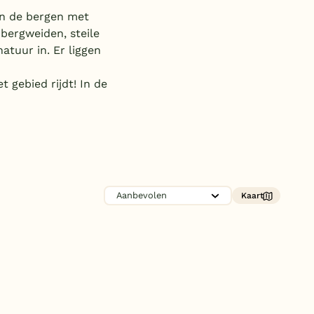
Subtropisch zwembad
en de bergen met
bergweiden, steile
Overdekt zwembad
tuur in. Er liggen
Wildwaterbaan
 gebied rijdt! In de
Indoor speeltuin
Alle populaire faciliteiten
Keuzehulp
Bestemmingen
Kaart
Nederland
Veluwe
Texel
Limburg