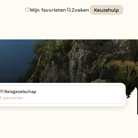
Mijn favorieten
Zoeken
Keuzehulp
Homepage
Last minutes
Top 12 aanbiedingen
Zomervakantie
Nazomeren
Vakantiehuizen
Reisgezelschap
2 personen
Vakantiepark keuzehulp
Onze vakantiegidsen
Vakantieparken