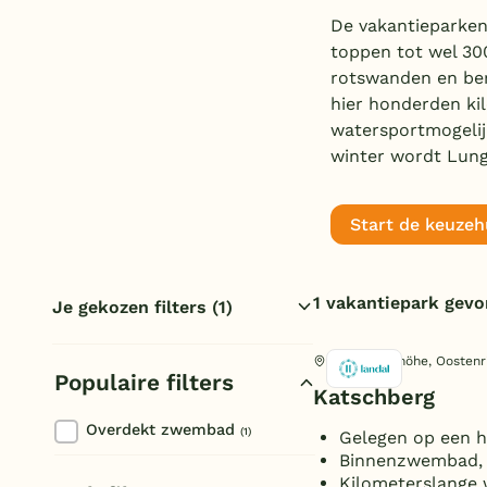
De vakantieparken
toppen tot wel 30
rotswanden en ber
hier honderden kil
watersportmogelijk
winter wordt Lung
Start de keuzeh
1 vakantiepark gev
Je gekozen filters
(1)
Lungau
Katschberghöhe, Oostenri
Populaire filters
Reset filters
Katschberg
Overdekt zwembad
(1)
Gelegen op een h
Binnenzwembad, w
Kilometerslange 