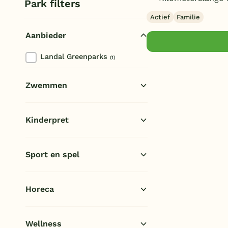
Park filters
Actief
Familie
Aanbieder
Landal Greenparks
(1)
Zwemmen
Overdekt zwembad
(1)
Kinderpret
Kinderbad
(1)
Buiten speeltuin
(1)
Sport en spel
Kids club
(1)
Waterspeelplaats
(1)
Voetbalveld
(1)
Horeca
Cafe/Bar
(1)
Wellness
Broodjesservice
(1)