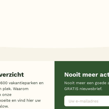
erzicht
Nooit meer ac
 600 vakantieparken en
Nooit meer een goede a
n plek. Waarom
GRATIS nieuwsbrief.
p onze
moeite en vind hier uw
alow.