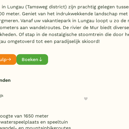
 in Lungau (Tamsweg district) zijn prachtig gelegen tuss
00 meter. Geniet van het indrukwekkende landschap met 
gmeren. Vanaf uw vakantiepark in Lungau loopt u zo de na
ometers aan wandelroutes. De rivier de Mur biedt diverse
heden. Of stap in de nostalgische stoomtrein die door het
au omgetoverd tot een paradijselijk skioord!
ulp
Boeken
onden
jk
oogte van 1650 meter
aterspeelplaats en speeltuin
wandel- en mountainbikeroutes